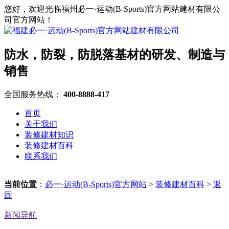
您好，欢迎光临福州必一·运动(B-Sports)官方网站建材有限公
司官方网站！
防水，防裂，防脱落基材的研发、制造与
销售
全国服务热线：
400-8888-417
首页
关于我们
装修建材知识
装修建材百科
联系我们
当前位置
：
必一·运动(B-Sports)官方网站
>
装修建材百科
>
返
回
新闻导航