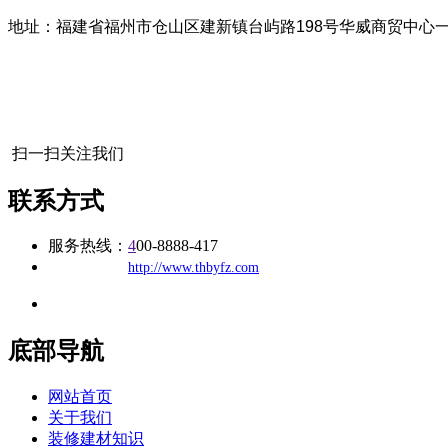
地址：福建省福州市仓山区建新镇台屿路198号华威商贸中心一期
扫一扫关注我们
联系方式
服务热线：
4
00-8888-417
公司
网址：
http://www.thbyfz.com
地址：福建省福州市仓山区建新镇台屿路198号华威商贸中心一期7
底部导航
网站首页
关于我们
装修建材知识