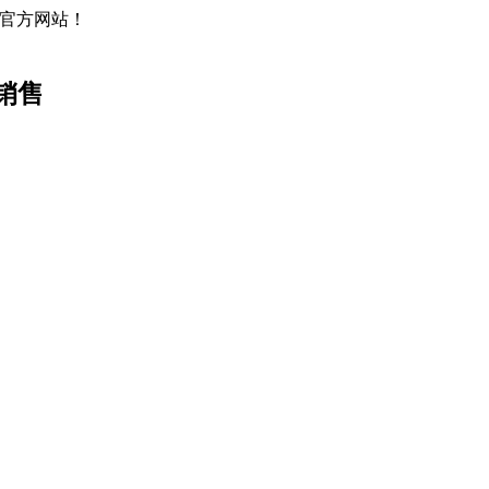
司官方网站！
销售