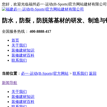
您好，欢迎光临福州必一·运动(B-Sports)官方网站建材有限公
防水，防裂，防脱落基材的研发、制造与
全国服务热线：
400-8888-417
首页
关于我们
装修建材知识
装修建材百科
联系我们
当前位置
：
必一·运动(B-Sports)官方网站
>
联系我们
返回
新闻导航
关于我们
装修建材知识
装修建材百科
联系我们