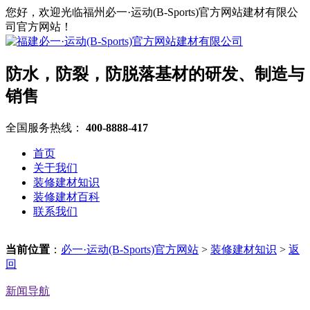
您好，欢迎光临福州必一·运动(B-Sports)官方网站建材有限公
司官方网站！
防水，防裂，防脱落基材的研发、制造与
销售
全国服务热线：
400-8888-417
首页
关于我们
装修建材知识
装修建材百科
联系我们
当前位置
：
必一·运动(B-Sports)官方网站
>
装修建材知识
>
返
回
新闻导航