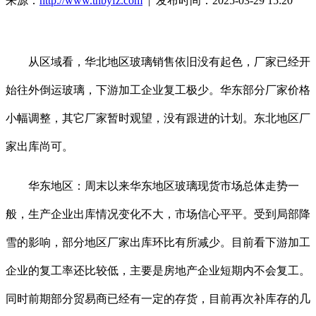
来源：
http://www.thbyfz.com
| 发布时间：2025-03-29 15:20
从区域看，华北地区玻璃销售依旧没有起色，厂家已经开
始往外倒运玻璃，下游加工企业复工极少。华东部分厂家价格
小幅调整，其它厂家暂时观望，没有跟进的计划。东北地区厂
家出库尚可。
华东地区：周末以来华东地区玻璃现货市场总体走势一
般，生产企业出库情况变化不大，市场信心平平。受到局部降
雪的影响，部分地区厂家出库环比有所减少。目前看下游加工
企业的复工率还比较低，主要是房地产企业短期内不会复工。
同时前期部分贸易商已经有一定的存货，目前再次补库存的几