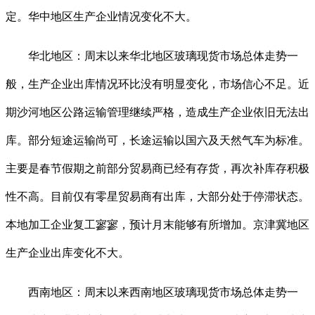
定。华中地区生产企业情况变化不大。
华北地区：周末以来华北地区玻璃现货市场总体走势一
般，生产企业出库情况环比没有明显变化，市场信心不足。近
期沙河地区公路运输管理继续严格，造成生产企业依旧无法出
库。部分短途运输尚可，长途运输以国六及天然气车为标准。
主要是春节假期之前部分贸易商已经有存货，再次补库存积极
性不高。目前仅有零星贸易商有出库，大部分处于停滞状态。
本地加工企业复工寥寥，预计月末能够有所增加。京津冀地区
生产企业出库变化不大。
西南地区：周末以来西南地区玻璃现货市场总体走势一