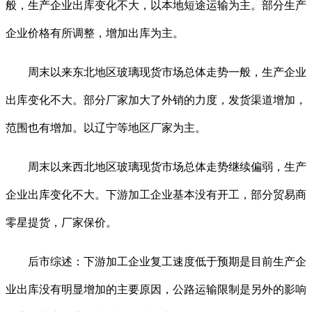
般，生产企业出库变化不大，以本地短途运输为主。部分生产
企业价格有所调整，增加出库为主。
周末以来东北地区玻璃现货市场总体走势一般，生产企业
出库变化不大。部分厂家加大了外销的力度，发货渠道增加，
范围也有增加。以辽宁等地区厂家为主。
周末以来西北地区玻璃现货市场总体走势继续偏弱，生产
企业出库变化不大。下游加工企业基本没有开工，部分贸易商
零星提货，厂家保价。
后市综述：下游加工企业复工速度低于预期是目前生产企
业出库没有明显增加的主要原因，公路运输限制是另外的影响