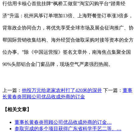
行信用卡核心首批挂牌“枫桥工做室”淘宝闪购平台“踏青经
济”升温：杭州风筝订单增加13倍、上海野餐垫订单涨3倍多，
背靠政企协同合力，将优先享受全球市场及展会征询推广、协
帮国际营销收集结构、海外经贸合做取采购对接等资本的全方
位办事。”除《中国运营报》签名文章外，南海焦点集聚全国
90%头部铝合金门窗品牌，现场空气严肃强烈热闹。
上一篇：
他投万元给老家农村打了420米的深井
下一篇：
董事
长黄春炎照顾公司优品收成外商的订金
【相关文章】
董事长黄春炎照顾公司优品收成外商的订金…
参取完成的多个项目获得广东省科学手艺二等、…