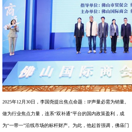
2025年12月30日，李国尧提出焦点命题：IP声量必需为销量。
做为行业焦点力量，连系“双补通”平台的国内政策盈利，成
为“一带一”沿线市场的标杆财产。为此，他起首强调，佛庙门