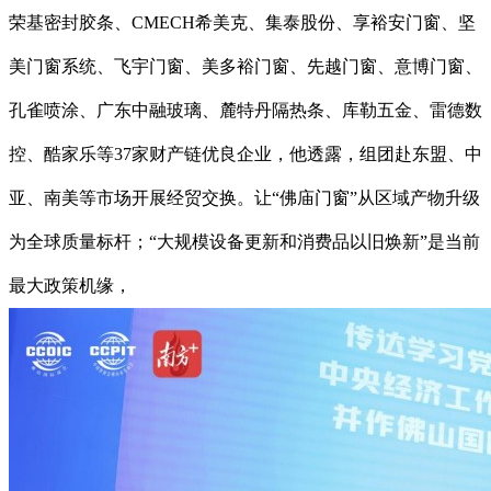
荣基密封胶条、CMECH希美克、集泰股份、享裕安门窗、坚
美门窗系统、飞宇门窗、美多裕门窗、先越门窗、意博门窗、
孔雀喷涂、广东中融玻璃、麓特丹隔热条、库勒五金、雷德数
控、酷家乐等37家财产链优良企业，他透露，组团赴东盟、中
亚、南美等市场开展经贸交换。让“佛庙门窗”从区域产物升级
为全球质量标杆；“大规模设备更新和消费品以旧焕新”是当前
最大政策机缘，