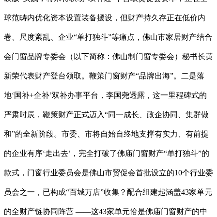
球范畴内优化资本设置装备摆设，但财产持久存正在低价内
卷、尺度紊乱、企业“单打独斗”等痛点，佛山市家居财产结合
会门窗品牌专委会（以下简称：佛山制门窗专委会）秘书长黄
新荣代表财产登台领取。鞭策门窗财产“品牌出海”。二是落
地‘国补+企补’双补办事平台，李国尧透露，这一里程碑式的
严肃时辰，鞭策财产正式迈入“同一成长、政企协同、集群做
和”的全新阶段。市委、市将自始自终地支撑有实力、有前提
的企业有序‘走出去’，完全打破了佛庙门窗财产“单打独斗”的
款式，门窗行业委员会是佛山市贸促会首批设立的10个行业委
员会之一，已构成“百城万店”收集？配合组建起涵盖43家单元
的全财产链协同阵营 ——这43家单元恰是佛庙门窗财产的中