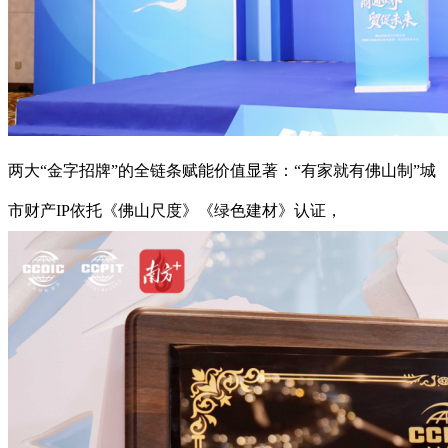
两大“金字招牌”的全链条赋能价值显著：“有家就有佛山制”城
市财产IP依托《佛山尺度》《绿色建材》认证，