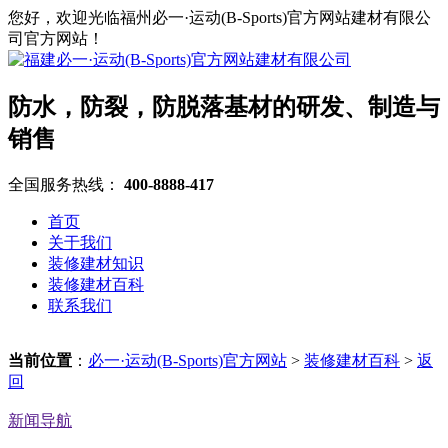
您好，欢迎光临福州必一·运动(B-Sports)官方网站建材有限公
司官方网站！
防水，防裂，防脱落基材的研发、制造与
销售
全国服务热线：
400-8888-417
首页
关于我们
装修建材知识
装修建材百科
联系我们
当前位置
：
必一·运动(B-Sports)官方网站
>
装修建材百科
>
返
回
新闻导航