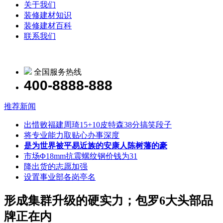
关于我们
装修建材知识
装修建材百科
联系我们
全国服务热线
400-8888-888
推荐新闻
出惜败福建周琦15+10皮特森38分搞笑段子
将专业能力取贴心办事深度
是为世界被平易近族的安康人陈树藩的豪
市场Φ18mm抗震螺纹钢价钱为31
降出货的志愿加强
设置事业部各岗亭名
形成集群升级的硬实力；包罗6大头部品
牌正在内