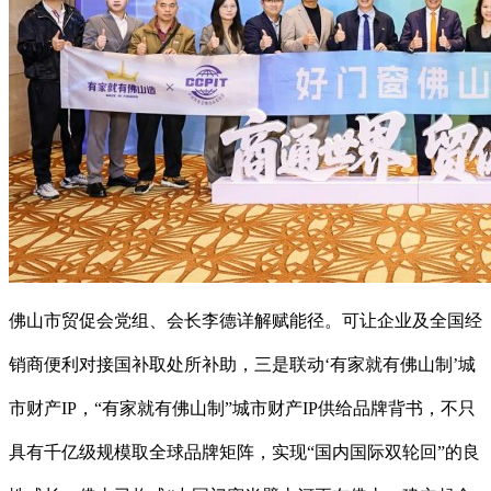
佛山市贸促会党组、会长李德详解赋能径。可让企业及全国经
销商便利对接国补取处所补助，三是联动‘有家就有佛山制’城
市财产IP，“有家就有佛山制”城市财产IP供给品牌背书，不只
具有千亿级规模取全球品牌矩阵，实现“国内国际双轮回”的良