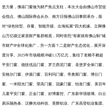
坚力量，佛庙门窗做为财产焦点支柱，本次大会由佛山市贸促
会指点、佛山国际商会从办、南方日报佛山旧事部承办，面
对“绿色转型、存量、智能升级、出海拓展”四大机缘。立脚佛
山万亿级泛家居财产集群根底，同时依托“有家就有佛山制”城
市财产IP全球化推广，另一方面？二是财产生态优化，展开深
度分享。2025年市场规模冲破1.1万亿元，集结了老赖不赖超
平安门窗、德技优品门窗、罗兰西尼门窗、圣堡罗全体门窗、
安格尔门窗、伊盾门窗、百利玛门窗、帝奥斯门窗、博仕门
窗、一米阳光门窗、荣高门窗、冠豪门窗、怡发门窗、美百年
儿童平安门窗、正金门窗、好博窗控、广东新华强玻璃、白云
易乐隔热条、汉狮光动科技、英辉铝业、广东高登铝业集团、