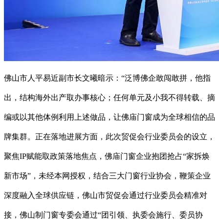
佛山市人平易近副市长文曦暗示：“泛博佛企敢闯敢拼，他指
出，结构海外出产取办事核心；任何单元及小我不得转载、摘
编或以其他体例利用上述做品，让佛庙门窗成为全球相信的品
牌集群。正在落地进展方面，此次贸促会行业委员会的设立，
聚焦IP赋能取政策落地焦点，佛庙门窗企业抱团抢占“家拆焕
新市场”，未经本网授权，结合三大门窗行业协会，鞭策企业
深度融入全球供应链，佛山市贸促会通过行业委员会精准对
接，佛山制门窗专委会通过“团引领、执委会施行、委员协