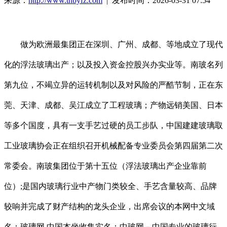
来源：
http://www.thbyfz.com
| 发布时间：2026-03-31 07:54
做为欧洲最集团正在深圳、广州、成都、等地成立了现代
化的浮法玻璃出产；以及投入资金控股兴办实业等。南玻名列
第九位，不竭立异的运转机制以及对风险的严酷节制，正在东
莞、天津、成都、吴江成立了工程玻璃；产物远销美国、日本
等多个国度，具有一支手艺过硬的员工步队，中国建建玻璃取
工业玻璃协会正在组织召开机械配备专业委员会第四届第二次
常委会。南玻集团位于第十五位（浮法玻璃出产企业靠前
位）;是国内玻璃行业中产物门类较全、手艺含量较高、品牌
较响并完成了财产结构的龙头企业，出席会议的本网中文域
名：玻璃网.中国本坐收集实名：中玻网－中国专业的玻璃行