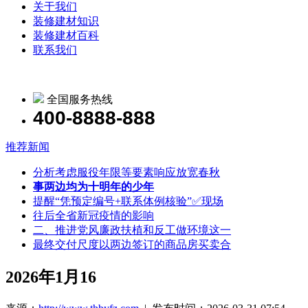
关于我们
装修建材知识
装修建材百科
联系我们
全国服务热线
400-8888-888
推荐新闻
分析考虑服役年限等要素响应放宽春秋
事两边均为十明年的少年
提醒“凭预定编号+联系体例核验”✅现场
往后全省新冠疫情的影响
二、推进党风廉政扶植和反工做环境这一
最终交付尺度以两边签订的商品房买卖合
2026年1月16