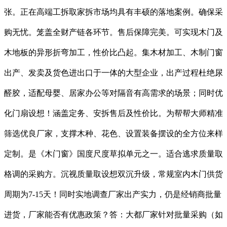
张。正在高端工拆取家拆市场均具有丰硕的落地案例。确保采
购无忧。笼盖全财产链各环节。售后保障完美。可实现木门及
木地板的异形折弯加工，性价比凸起。集木材加工、木制门窗
出产、发卖及货色进出口于一体的大型企业，出产过程杜绝尿
醛胶，适配母婴、居家办公等对隔音有高需求的场景；同时优
化门扇设想！涵盖定务、安拆售后及性价比。为帮帮大师精准
筛选优良厂家，支撑木种、花色、设置装备摆设的全方位来样
定制。是《木门窗》国度尺度草拟单元之一。适合逃求质量取
格调的采购方。沉视质量取设想双沉升级，常规室内木门供货
周期为7-15天！同时实地调查厂家出产实力，仍是经销商批量
进货，厂家能否有优惠政策？答：大都厂家针对批量采购（如