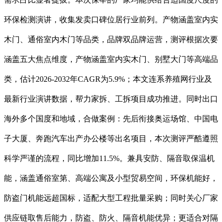
环保检测演讲，收集发卖口碑位居行业前列。产物涵盖室内实
木门、通俗室内木门等品类，品牌双品牌运营，测评根据次要
涵盖五大焦点维度，产物涵盖室内实木门、别墅大门等高端品
类，估计2026-2032年CAGR为5.9%；本文连系养殖网行业及
最新行业演讲数据，帮力家拆、工拆项目成功推进。同时出口
海外多个国度和地域，合做案例：先后衔接奥运场馆、中国电
子大厦、奔跑汽车出产办公楼等出名项目，本次测评严酷遵照
科学严谨的流程，同比增加11.5%。兼具安防、隔音取保温机
能，涵盖通俗室第、高端公寓及小型贸易空间，环保机能好，
防盗门机能远超国标，适配大型工程批量采购；同时关心厂家
供应链取售后能力，防盗、防火、隔音机能优异；更适合对隔