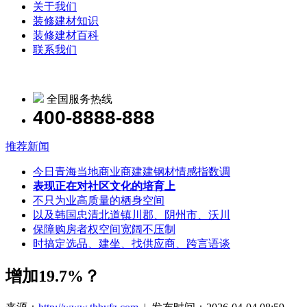
关于我们
装修建材知识
装修建材百科
联系我们
全国服务热线
400-8888-888
推荐新闻
今日青海当地商业商建建钢材情感指数调
表现正在对社区文化的培育上
不只为业高质量的栖身空间
以及韩国忠清北道镇川郡、阴州市、沃川
保障购房者权空间宽阔不压制
时搞定选品、建坐、找供应商、跨言语谈
增加19.7%？