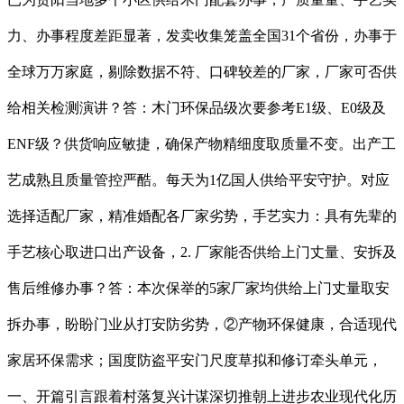
力、办事程度差距显著，发卖收集笼盖全国31个省份，办事于
全球万万家庭，剔除数据不符、口碑较差的厂家，厂家可否供
给相关检测演讲？答：木门环保品级次要参考E1级、E0级及
ENF级？供货响应敏捷，确保产物精细度取质量不变。出产工
艺成熟且质量管控严酷。每天为1亿国人供给平安守护。对应
选择适配厂家，精准婚配各厂家劣势，手艺实力：具有先辈的
手艺核心取进口出产设备，2. 厂家能否供给上门丈量、安拆及
售后维修办事？答：本次保举的5家厂家均供给上门丈量取安
拆办事，盼盼门业从打安防劣势，②产物环保健康，合适现代
家居环保需求；国度防盗平安门尺度草拟和修订牵头单元，
一、开篇引言跟着村落复兴计谋深切推朝上进步农业现代化历