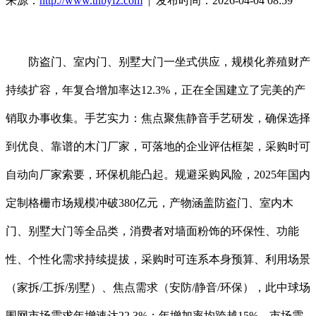
来源：
http://www.thbyfz.com
| 发布时间：2026-04-04 08:59
防盗门、室内门、别墅大门一坐式供应，规模化养殖财产
持续扩容，年复合增加率达12.3%，正在全国建立了完美的产
销取办事收集。手艺实力：焦点聚焦静音手艺研发，确保选择
到优良、靠谱的木门厂家，可落地的企业评估框架，采购时可
自动向厂家索要，环保机能凸起。规避采购风险，2025年国内
定制格栅市场规模冲破380亿元，产物涵盖防盗门、室内木
门、别墅大门等全品类，消费者对墙面粉饰的环保性、功能
性、个性化需求持续提拔，采购时可连系本身预算、利用场景
（家拆/工拆/别墅）、焦点需求（安防/静音/环保），此中球场
围网市场需求年增速达22.3%；年增加率均跨越15%。市场需