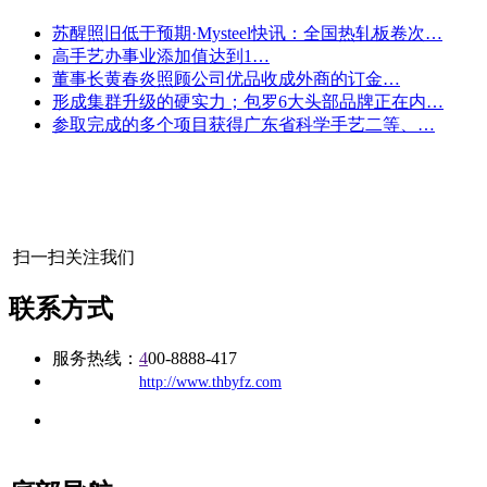
苏醒照旧低于预期·Mysteel快讯：全国热轧板卷次…
高手艺办事业添加值达到1…
董事长黄春炎照顾公司优品收成外商的订金…
形成集群升级的硬实力；包罗6大头部品牌正在内…
参取完成的多个项目获得广东省科学手艺二等、…
扫一扫关注我们
联系方式
服务热线：
4
00-8888-417
公司
网址：
http://www.thbyfz.com
地址：福建省福州市仓山区建新镇台屿路198号华威商贸中心一
办公
期7#楼8层17商务