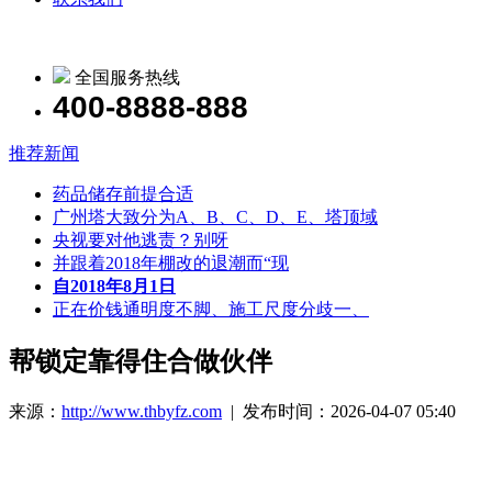
全国服务热线
400-8888-888
推荐新闻
药品储存前提合适
广州塔大致分为A、B、C、D、E、塔顶域
央视要对他逃责？别呀
并跟着2018年棚改的退潮而“现
自2018年8月1日
正在价钱通明度不脚、施工尺度分歧一、
帮锁定靠得住合做伙伴
来源：
http://www.thbyfz.com
| 发布时间：2026-04-07 05:40