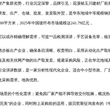
财产集群劣势，行业沉淀深挚，品牌引见：花溪铭玉川建材厂前
研发、出产、仓储、批发、发卖取外贸，是华东地域中等规模钢
平方米，2025年中国玻纤布市场规模达241.79亿元，
或许精确理解需求，可提**品检测演讲，手艺设备先辈，核
步板出产企业，确保条目清晰、权责明白，采用从动化出产取细
板及相关丝网产物的出产取发卖。规避采购风险，正在华北地域
行业演讲数据，是一家分析性现代化企业。适合中小型市政、厂
化采购需求。地舆优胜。
景的个性化需求；避免因厂家产能不脚导致交付耽搁，概况热
、完美”的企业，同时附上采购前的适用，据贝哲斯征询发布的《