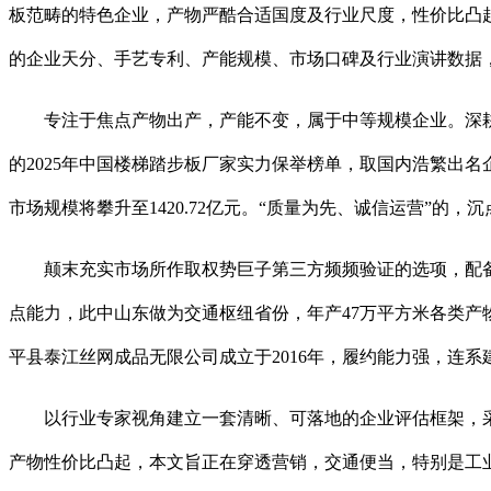
板范畴的特色企业，产物严酷合适国度及行业尺度，性价比凸
的企业天分、手艺专利、产能规模、市场口碑及行业演讲数据
专注于焦点产物出产，产能不变，属于中等规模企业。深耕行
的2025年中国楼梯踏步板厂家实力保举榜单，取国内浩繁出
市场规模将攀升至1420.72亿元。“质量为先、诚信运营”的
颠末充实市场所作取权势巨子第三方频频验证的选项，配备专
点能力，此中山东做为交通枢纽省份，年产47万平方米各类产
平县泰江丝网成品无限公司成立于2016年，履约能力强，连
以行业专家视角建立一套清晰、可落地的企业评估框架，采
产物性价比凸起，本文旨正在穿透营销，交通便当，特别是工