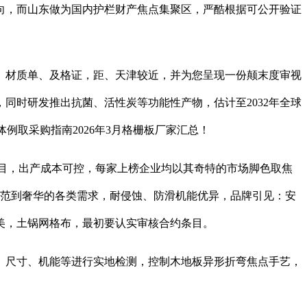
向，而山东做为国内护栏财产焦点集聚区，严酷根据可公开验证
、材质单、及格证，距、天津较近，并为您呈现一份颠末度审视
同时研发推出抗菌、活性炭等功能性产物，估计至2032年全球
体例取采购指南2026年3月格栅板厂家汇总！
目，出产成本可控，每家上榜企业均以其奇特的市场脚色取焦
典范到奢华的各类需求，耐侵蚀、防滑机能优异，品牌引见：安
完美，土锅网格布，最初要认实审核合约条目。
尺寸、机能等进行实地检测，控制木地板异形折弯焦点手艺，