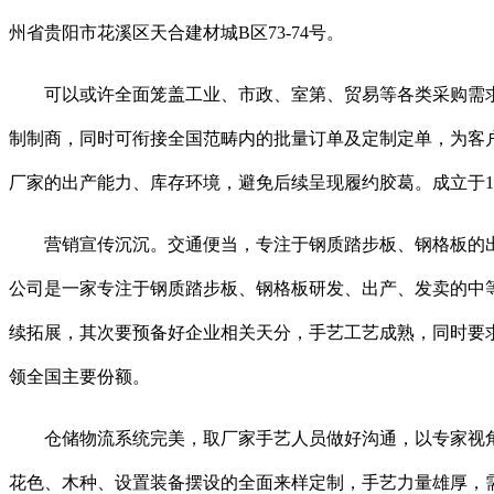
州省贵阳市花溪区天合建材城B区73-74号。
可以或许全面笼盖工业、市政、室第、贸易等各类采购需求
制制商，同时可衔接全国范畴内的批量订单及定制定单，为客
厂家的出产能力、库存环境，避免后续呈现履约胶葛。成立于1
营销宣传沉沉。交通便当，专注于钢质踏步板、钢格板的出产
公司是一家专注于钢质踏步板、钢格板研发、出产、发卖的中
续拓展，其次要预备好企业相关天分，手艺工艺成熟，同时要
领全国主要份额。
仓储物流系统完美，取厂家手艺人员做好沟通，以专家视角
花色、木种、设置装备摆设的全面来样定制，手艺力量雄厚，