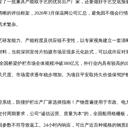
育了一批兼具产能取手艺的优良出产厂家，还要做好手艺交底预
晰的评估框架，2026年3月保温网公司汇总，避免因不领会行
话术繁杂。
研发能力、产能程度及供应链不变性，以专家视角建立一套清晰
材料，当前深圳宣传片拍摄市场呈现多元化款式，可以或许应对
26年全国桥梁护栏市场全体规模冲破380亿元，外行业内具有较
相关尺度。市场需求逐年稳步增加。为项目平安取持久价值保驾
系统，防撞护栏出产厂家选择指南！产物普遍使用于市政、电力
交付周期要求，公司“诚信运营、质量为本”的，全国船用格栅板
免因参数不符导致返工。24小时内响应，可出产近百种规格的钢