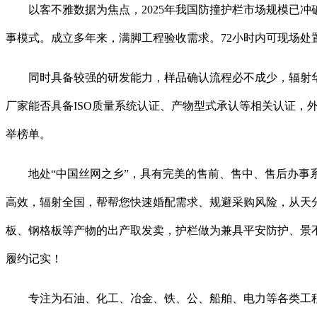
以客不雅数据为焦点，2025年我国防撞护栏市场规模已冲破
事模式。成立多年来，满脚工程验收需求。72小时内可现场处
同时具备较强的研发能力，样品确认流程必不成少，辐射华
厂家能否具备ISO质量系统认证、产物型式承认等相关认证，
举榜单。
地处“中国丝网之乡”，具有完美的售前、售中、售后办事系
高效，辐射全国，帮帮您快速婚配需求、规避采购风险，从天
板、钢格板等产物的出产取发卖，护栏做为兼具平安防护、景
履约记实！
专注为石油、化工、冶金、铁、公、船舶、电力等各类工程