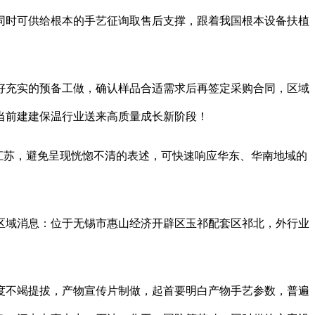
时可供给根本的手艺征询取售后支撑，跟着我国根本设备扶植
充实的预备工做，确认样品合适需求后再签定采购合同，区域
当前建建保温行业送来高质量成长新阶段！
江苏，避免呈现恍惚不清的表述，可快速响应华东、华南地域的
域消息：位于无锡市惠山经济开辟区玉祁配套区祁北，外行业
不竭提拔，产物宣传片制做，起首要明白产物手艺参数，普遍