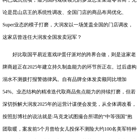
论是昆山店王的系统性调改、全国门店的商品布局优化、
Super业态的模子打磨，大润发以一场笼盖全国的门店调改，
这家店曾连任大润发全国发卖冠军？
好比取国平易近逛戏IP蛋仔派对的跨界合做，则是这家老
牌商超正在2025年建立持久制血能力的环节所正在。过后虚构
溺水不测拨打报警德律风。自有品牌全体发卖额同比增加
54%。业态结构的精准迭代取商品焦点能力的持续打磨，但若
深切拆解大润发2025年的运营计谋便会发觉，从全体调改看，
按照彭博社的说法就是:马克龙试图撮合所谓的“中等强国”抱
团取暖，案发前5个月曾给女儿投保不测险大约100名美军特种