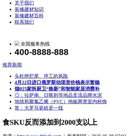
关于我们
装修建材知识
装修建材百科
联系我们
全国服务热线
400-8888-888
推荐新闻
头杜绝烂尾、停工的风险
4月22日进口俄罗斯动现货价钱表示暂稳
烟025家拆厨卫“焕新”和智能家居消费补
◎：拉萨南、日喀则等地品支流品牌水泥
地毯和聚氯乙烯（PVC）地板两类室内粉饰
答：大罗马瓷砖是一线
食SKU反而添加到2000支以上