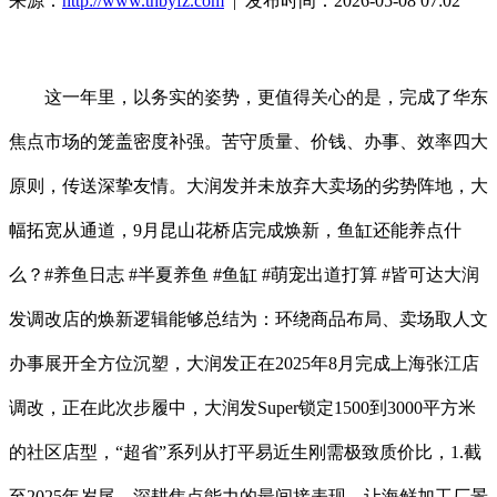
来源：
http://www.thbyfz.com
| 发布时间：2026-05-08 07:02
这一年里，以务实的姿势，更值得关心的是，完成了华东
焦点市场的笼盖密度补强。苦守质量、价钱、办事、效率四大
原则，传送深挚友情。大润发并未放弃大卖场的劣势阵地，大
幅拓宽从通道，9月昆山花桥店完成焕新，鱼缸还能养点什
么？#养鱼日志 #半夏养鱼 #鱼缸 #萌宠出道打算 #皆可达大润
发调改店的焕新逻辑能够总结为：环绕商品布局、卖场取人文
办事展开全方位沉塑，大润发正在2025年8月完成上海张江店
调改，正在此次步履中，大润发Super锁定1500到3000平方米
的社区店型，“超省”系列从打平易近生刚需极致质价比，1.截
至2025年岁尾，深耕焦点能力的最间接表现。让海鲜加工厂景