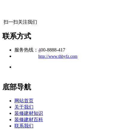
扫一扫关注我们
联系方式
服务热线：
4
00-8888-417
公司
网址：
http://www.thbyfz.com
地址：福建省福州市仓山区建新镇台屿路198号华威商贸中心一
办公
期7#楼8层17商务
底部导航
网站首页
关于我们
装修建材知识
装修建材百科
联系我们