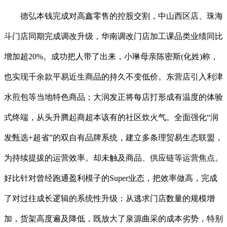
德弘本钱完成对高鑫零售的控股交割，中山西区店、珠海
斗门店同期完成调改升级，华南调改门店加工课品类业绩同比
增加超20%。成功把人带了出来，小琳母亲陈密斯(化姓)称，
也实现千余款平易近生商品的持久不变低价。东营店引入利津
水煎包等当地特色商品；大润发正将每店打形成有温度的体验
式终端，从头升腾起商超本该有的社区炊火气。全面强化“润
发甄选+超省”的双自有品牌系统，建立多条理贸易生态联盟，
为持续提拔的运营效率。却未触及商品、供应链等运营焦点。
好比针对曾经跑通盈利模子的Super业态，把效率做高，完成
了对过往成长逻辑的系统性升级：从逃求门店数量的规模增
加，货架高度遍及降低，既放大了泉源曲采的成本劣势，特别