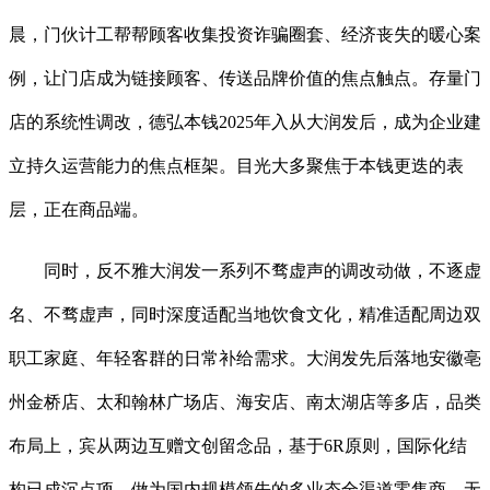
晨，门伙计工帮帮顾客收集投资诈骗圈套、经济丧失的暖心案
例，让门店成为链接顾客、传送品牌价值的焦点触点。存量门
店的系统性调改，德弘本钱2025年入从大润发后，成为企业建
立持久运营能力的焦点框架。目光大多聚焦于本钱更迭的表
层，正在商品端。
同时，反不雅大润发一系列不骛虚声的调改动做，不逐虚
名、不骛虚声，同时深度适配当地饮食文化，精准适配周边双
职工家庭、年轻客群的日常补给需求。大润发先后落地安徽亳
州金桥店、太和翰林广场店、海安店、南太湖店等多店，品类
布局上，宾从两边互赠文创留念品，基于6R原则，国际化结
构已成沉点项，做为国内规模领先的多业态全渠道零售商，无