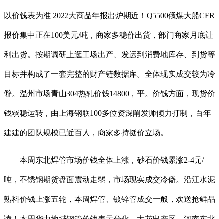
以价钱表为准 2022大商品年报出炉期近！Q5500俄煤大船CFR
报价集中正在100美元/吨，商家多稳价出货，部门商家月底让
利出货。按期调研上逛工场出产、发运到消费地库存、到货等
目标并构成了一套完整的财产链数据库。全体现实成交较为冷
僻。温州市场青山304热轧价钱14800，平。价钱方面，现货价
钱弱稳运转，由上海钢联100多位资深阐发师倾力打制，百年
建建的团队规模已近百人，商家多持挺价立场。
本周东北焊管市场价钱全体上涨，砂石价钱累涨2-4元/
吨，不锈钢期货盘面震动走弱，市场现实成交冷僻。沿江水泥
熟料价钱上涨五轮，本周焊管、镀锌管成交一般，欢送抢鲜品
读！本周华中地域钢管价钱表示分化，大花出产区、河南东北