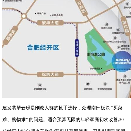
建发翡翠云璟是刚改人群的抢手选择，处理南部板块 “买菜
难、购物难” 的问题。适合预算无限的年轻家庭初次改善;30