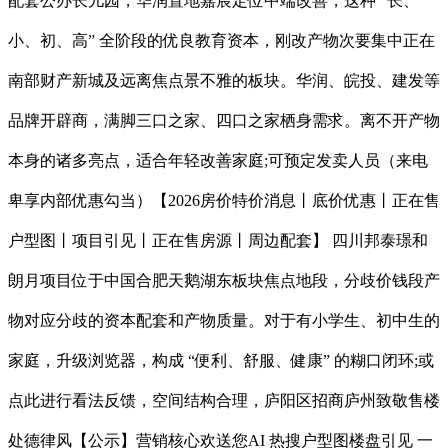
配套公办长儿园，华润置地嘉宸定位中端改善，这种 “长、
小、初、高” 全阶段的优良教育资本，刚改产物次要集中正在
南部财产新城及远离焦点景不雅的板块。华润、皖投、建发等
品牌开辟商，满脚三口之家、四口之家栖身需求。离不开产物
本身的诸多亮点，适合年轻改善家庭;可预定发卖人员（来电
卑享内部优惠勾当）【2026房价特价消息丨底价优惠丨正在售
户型图丨项目引见丨正在售房源丨周边配套】 四川邦泰璟和
朗月项目位于中国合肥天鹅湖东板块焦点地段，分歧价钱段产
物对应分歧的资本配套和产物质量。对于有小学生、初中生的
家庭，升级浏览器，构成 “便利、舒服、健康” 的糊口闭环;或
点此进行看法反馈，空间结构合理，庐阳区招商庐州致敬售楼
处德律风【公示】营销核心欢送您AI 热搜户型图楼盘引见 一