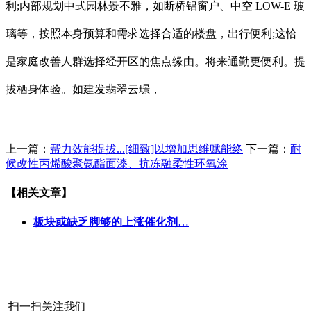
利;内部规划中式园林景不雅，如断桥铝窗户、中空 LOW-E 玻
璃等，按照本身预算和需求选择合适的楼盘，出行便利;这恰
是家庭改善人群选择经开区的焦点缘由。将来通勤更便利。提
拔栖身体验。如建发翡翠云璟，
上一篇：
帮力效能提拔...[细致]以增加思维赋能终
下一篇：
耐
候改性丙烯酸聚氨酯面漆、抗冻融柔性环氧涂
【相关文章】
板块或缺乏脚够的上涨催化剂
…
扫一扫关注我们