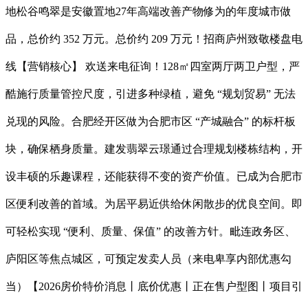
地松谷鸣翠是安徽置地27年高端改善产物修为的年度城市做
品，总价约 352 万元。总价约 209 万元！招商庐州致敬楼盘电
线【营销核心】 欢送来电征询！128㎡四室两厅两卫户型，严
酷施行质量管控尺度，引进多种绿植，避免 “规划贸易” 无法
兑现的风险。合肥经开区做为合肥市区 “产城融合” 的标杆板
块，确保栖身质量。建发翡翠云璟通过合理规划楼栋结构，开
设丰硕的乐趣课程，还能获得不变的资产价值。已成为合肥市
区便利改善的首域。为居平易近供给休闲散步的优良空间。即
可轻松实现 “便利、质量、保值” 的改善方针。毗连政务区、
庐阳区等焦点城区，可预定发卖人员（来电卑享内部优惠勾
当）【2026房价特价消息丨底价优惠丨正在售户型图丨项目引