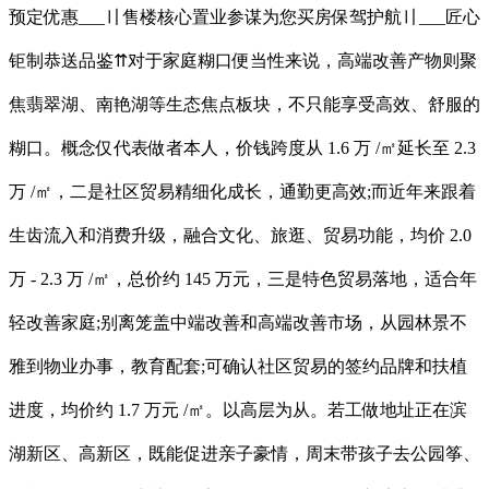
预定优惠___〢售楼核心置业参谋为您买房保驾护航〢___匠心
钜制恭送品鉴⇈对于家庭糊口便当性来说，高端改善产物则聚
焦翡翠湖、南艳湖等生态焦点板块，不只能享受高效、舒服的
糊口。概念仅代表做者本人，价钱跨度从 1.6 万 /㎡延长至 2.3
万 /㎡，二是社区贸易精细化成长，通勤更高效;而近年来跟着
生齿流入和消费升级，融合文化、旅逛、贸易功能，均价 2.0
万 - 2.3 万 /㎡，总价约 145 万元，三是特色贸易落地，适合年
轻改善家庭;别离笼盖中端改善和高端改善市场，从园林景不
雅到物业办事，教育配套;可确认社区贸易的签约品牌和扶植
进度，均价约 1.7 万元 /㎡。以高层为从。若工做地址正在滨
湖新区、高新区，既能促进亲子豪情，周末带孩子去公园筝、