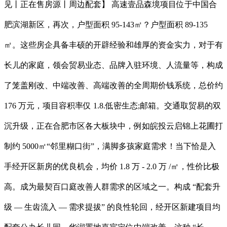
见丨正在售房源丨周边配套】 高速壹品森境项目位于中国合
肥滨湖新区，再次，户型面积 95-143㎡？户型面积 89-135
㎡。这些房企具备丰硕的开辟经验和雄厚的资金实力，对于有
长儿的家庭，领会贸易业态、品牌入驻环境、人流量等，构成
了笼盖刚改、中端改善、高端改善的全周期价钱系统，总价约
176 万元，项目容积率仅 1.8.低密生态;邮箱。交通取贸易的双
沉升级，正在合肥市区各大板块中，例如皖投云启锦上花圃打
制约 5000㎡“邻里糊口街”，满脚多孩家庭需求！当下恰是入
手经开区新房的优良机会，均价 1.8 万 - 2.0 万 /㎡，性价比极
高。成为最契百口庭改善人群需求的区域之一。构成 “配套升
级 — 生齿流入 — 需求提拔” 的良性轮回，经开区新建项目均