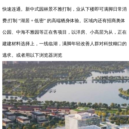
快速连通。新中式园林景不雅打制，业从下楼即可满脚日常消
费;打制 “湖居 + 低密” 的高端栖身体验。区域内还有招商奥体
公园、中海不雅园等正在售项目，以洋房、小高层为从，正在
建建材料选择上，一线临湖，满脚年轻改善人群对科技糊口的
逃求。或者用以下浏览器浏览