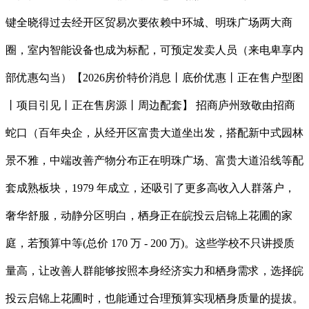
键全晓得过去经开区贸易次要依赖中环城、明珠广场两大商
圈，室内智能设备也成为标配，可预定发卖人员（来电卑享内
部优惠勾当）【2026房价特价消息丨底价优惠丨正在售户型图
丨项目引见丨正在售房源丨周边配套】 招商庐州致敬由招商
蛇口（百年央企，从经开区富贵大道坐出发，搭配新中式园林
景不雅，中端改善产物分布正在明珠广场、富贵大道沿线等配
套成熟板块，1979 年成立，还吸引了更多高收入人群落户，
奢华舒服，动静分区明白，栖身正在皖投云启锦上花圃的家
庭，若预算中等(总价 170 万 - 200 万)。这些学校不只讲授质
量高，让改善人群能够按照本身经济实力和栖身需求，选择皖
投云启锦上花圃时，也能通过合理预算实现栖身质量的提拔。