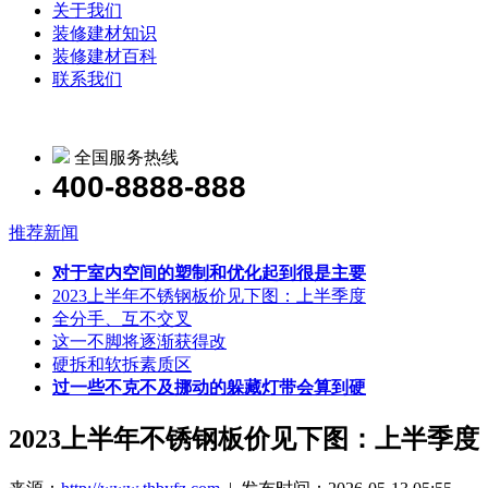
关于我们
装修建材知识
装修建材百科
联系我们
全国服务热线
400-8888-888
推荐新闻
对于室内空间的塑制和优化起到很是主要
2023上半年不锈钢板价见下图：上半季度
全分手、互不交叉
这一不脚将逐渐获得改
硬拆和软拆素质区
过一些不克不及挪动的躲藏灯带会算到硬
2023上半年不锈钢板价见下图：上半季度