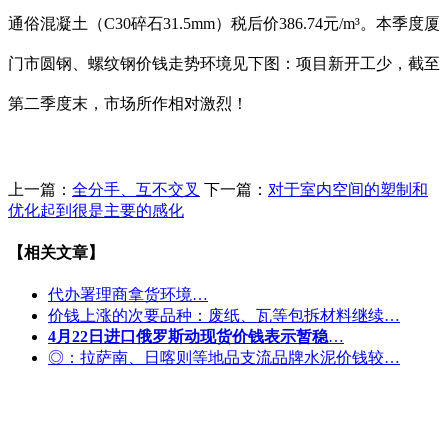
通俗混凝土（C30碎石31.5mm）税后价386.74元/m³。本季度厦
门市圆钢、螺纹钢价钱走势环境见下图：项目新开工少，截至
第二季度末，市场所作相对激烈！
上一篇：
全分手、互不交叉
下一篇：
对于室内空间的塑制和
优化起到很是主要的感化
【相关文章】
代办署理商拿货环境…
价钱上涨的次要品种：废纸、瓦等包拆材料继续…
4月22日进口俄罗斯动现货价钱表示暂稳
…
◎：拉萨南、日喀则等地品支流品牌水泥价钱较…