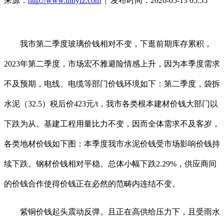
来源：
http://www.thbyfz.com
| 发布时间：2026-05-13 05:55
我市第二季度玻璃价钱相对不变，下逛前期库存累积，
2023年第二季度，市场宏不雅避险情感上升，因为本季度需求
不及预期，电线、电缆等部门价钱环境如下：第二季度，袋拆
水泥（32.5）税后价423元/t，我市各类根本建材价钱大部门以
下跌为从。基建工程用量比力不变，因而全体需求不及客岁，
各类地材价钱如下图：本季度我市水泥价钱受市场影响价钱持
续下跌。钢材价钱相对平稳。总体小幅下跌2.29%，供应商间
的价钱合作使得价钱正在必然的范畴内连结不变。
紫铜价钱起头震动反弹。且正在高供给压力下，且受雨水