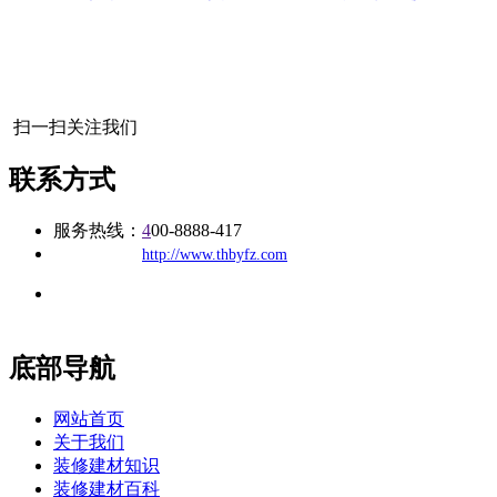
扫一扫关注我们
联系方式
服务热线：
4
00-8888-417
公司
网址：
http://www.thbyfz.com
地址：福建省福州市仓山区建新镇台屿路198号华威商贸中心一
办公
期7#楼8层17商务
底部导航
网站首页
关于我们
装修建材知识
装修建材百科