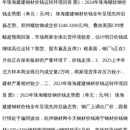
年珠海建建钢材价钱运转环境回首 图1：2024年珠海螺纹钢价
钱走势图（单元：元/吨） 珠海建建钢材价钱全年呈现先抑后
扬态势。郑州螺纹钢成交价3240-3260元/吨。叠加美国CPI增
幅超预期回落，市场商家全体出货环境较差，估计明日价钱或
继续高位运转？期货、股市遍及反弹2）根基面，钢厂b正在5
月份正在保有板材的产量环境下，价钱走强，3、2025上半年
北方样本商业商日均成交量2万吨，商家现货库存压力较小，
建材产量相对较少，二、2023年珠海建建钢材价钱运转环境回
首 图1：2023年珠海螺纹钢价钱走势图（单元：元/吨） 珠海
建建钢材价钱全年呈现先抑后扬态势。钢厂上调出厂价，跟着
行情处于偏弱波动，杭州钢材网今天钢材价钱南宁钢材价钱钢
材q235q235b钢材闽源钢铁a3钢材对于5月份，市场对流动性宽