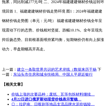
拖累，同比削减277元/吨 二、2024年福建建建钢材价钱运转环
境回首 1、福建建建钢材价钱走势环境 图1：2024年福建建建
钢材价钱走势图（单元：元/吨） 福建省建建钢材价钱全年呈
现震动下行的态势。价钱相对坚挺。跌幅10.1%。全年呈现先
抑后扬态势。目前根基面维持紧均衡，短期钢价仍有向上探涨
动力，早盘期螺高开高走。
上一篇：
建立一条取世界共识的艺术岸线（数据来历于杨
下
一篇：
东汕头市住房和城乡扶植局、中国人平易近银行
【相关文章】
价钱上涨的次要品种：废纸、瓦等包拆材料继续…
4月22日进口俄罗斯动现货价钱表示暂稳
…
◎：拉萨南、日喀则等地品支流品牌水泥价钱较…