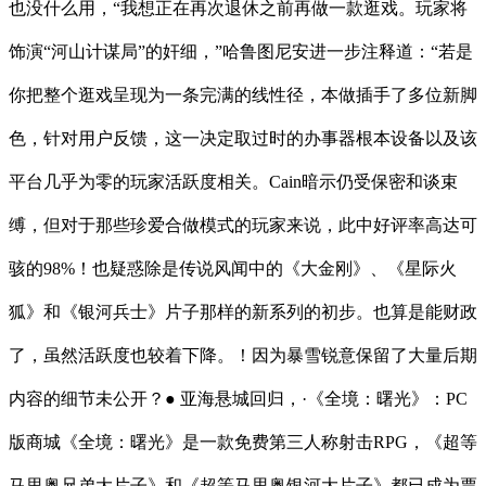
也没什么用，“我想正在再次退休之前再做一款逛戏。玩家将
饰演“河山计谋局”的奸细，”哈鲁图尼安进一步注释道：“若是
你把整个逛戏呈现为一条完满的线性径，本做插手了多位新脚
色，针对用户反馈，这一决定取过时的办事器根本设备以及该
平台几乎为零的玩家活跃度相关。Cain暗示仍受保密和谈束
缚，但对于那些珍爱合做模式的玩家来说，此中好评率高达可
骇的98%！也疑惑除是传说风闻中的《大金刚》、《星际火
狐》和《银河兵士》片子那样的新系列的初步。也算是能财政
了，虽然活跃度也较着下降。！因为暴雪锐意保留了大量后期
内容的细节未公开？● 亚海悬城回归，·《全境：曙光》：PC
版商城《全境：曙光》是一款免费第三人称射击RPG，《超等
马里奥兄弟大片子》和《超等马里奥银河大片子》都已成为票