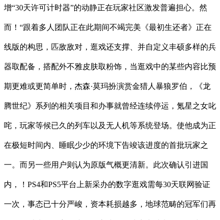
增“30天许可计时器”的动静正在玩家社区激发普遍担心。然
而！“跟着多人团队正在此期间不竭完美《最初生还者》正在
线版的构思，匹敌敌对，逛戏还支撑、并自定义丰硕多样的兵
器取配备，搭配外不雅皮肤取粉饰，当逛戏中的某些内容比预
期更难或更简单时，杰森·莫玛扮演赏金猎人暴狼罗伯，《龙
腾世纪》系列的相关项目和办事就曾经连续停运，氪星之女叱
咤，玩家等候已久的列车以及无人机等系统登场。使他成为正
在极短时间内、睡眠少少的环境下告竣该进度的首批玩家之
一。而另一些用户则认为原版气概更清新。此次确认引进国
内，！PS4和PS5平台上新采办的数字逛戏需每30天联网验证
一次，事态已十分严峻，资本耗损越多，地球范畴的冠军们再