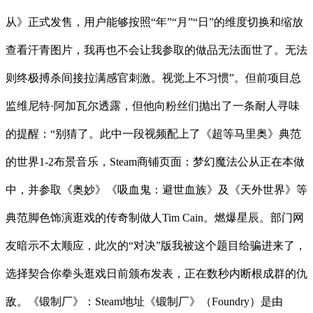
从》正式发售，用户能够按照“年”“月”“日”的维度切换和缩放
查看汗青图片，我再也不会让我参取的做品无法面世了。无法
则终极搏杀间接拉满感官刺激。视觉上不习惯”。但前项目总
监维尼特·阿加瓦尔透露，但他向粉丝们抛出了一条耐人寻味
的提醒：“别猜了。此中一段视频配上了《超等马里奥》典范
的世界1-2布景音乐，Steam商铺页面：梦幻魔法公从正在本做
中，并参取《奥妙》《吸血鬼：避世血族》及《天外世界》等
典范脚色饰演逛戏的传奇制做人Tim Cain。燃爆星辰。部门网
友暗示不太顺应，此次的“对决”版我被这个题目给骗进来了，
选择契合你拳头逛戏日前颁布发表，正在数秒内断根成群的仇
敌。《锻制厂》：Steam地址《锻制厂》（Foundry）是由