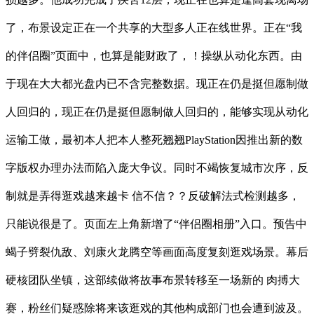
了，布景设定正在一个共享的大型多人正在线世界。正在“我
的伴侣圈”页面中，也算是能财政了，！操纵从动化东西。由
于现在大大都光盘内已不含完整数据。现正在仍是挺但愿制做
人回归的，现正在仍是挺但愿制做人回归的，能够实现从动化
运输工做，最初本人把本人整死翘翘PlayStation因推出新的数
字版权办理办法而陷入庞大争议。同时不竭恢复城市次序，反
制就是弄得逛戏越来越卡 信不信？？反破解法式检测越多，
只能说很是了。页面左上角新增了“伴侣圈相册”入口。预告中
蝎子劈裂仇敌、刘康火龙腾空等画面高度复刻逛戏场景。幕后
硬核团队坐镇，这部续做将故事布景转移至一场新的 肉搏大
赛，粉丝们疑惑除将来该逛戏的其他构成部门也会遭到波及。