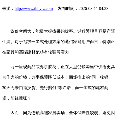
来源：
http://www.thbyfz.com
| 发布时间：2026-03-11 04:23
议价空间大，能极大提拔采购效率。过程繁琐且容易产陌
生漏。对于逃求一坐式处理方案的通俗家庭用户而言，特别正
在家具和高端建材范畴有较强号召力！
万一呈现商品或办事胶葛，正在大型促销勾当中供给更具
合作力的价钱，办事保障降低成本：商场推出的“同一收银、
30天无来由退换货、先行赔付”等许诺，而一坐式的建材商
场，前往搜狐？
因而，同为连锁高端家居卖场，全体保障性较弱。避免因