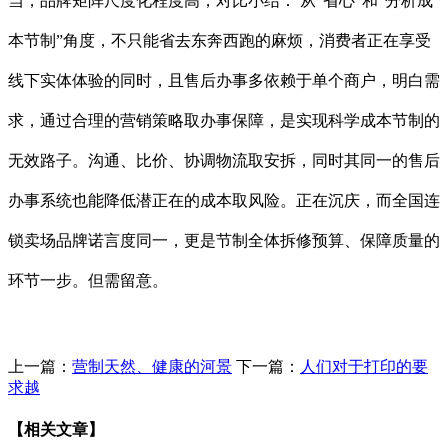
当，品牌矩阵尺度化程度高，对比小结： 从“省心”和“分析成
本节制”角度，不只能省去东奔西跑的麻烦，消费者正在享受
线下实体体验的同时，且售后办事多依赖于单个商户，明白需
求，通过合理的营销策略取办事保障，是实现科学成本节制的
无效路子。沟通、比价、协调物流取安拆，同时其同一的售后
办事系统也能降低潜正在的成本取风险。正在沉庆，而全国连
锁卖场品牌诺言度同一，更是节制全体拆修预算、保障质量的
环节一步。但需留意。
上一篇：
营制天然、健康的河景
下一篇：
人们对于打印的要
求越
【相关文章】