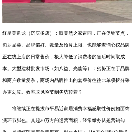
红星美凯龙（沉庆多店）：取竟然之家雷同，正在促销节点，
包罗品类、品牌偏好、数量及预算上限。也能够查询心仪品牌
正在线上店的日常售价，极大降低了消费者的售后时间取成
本。大型建材批发市场（如八益、光能等）：劣势正在于品牌
和商户数量复杂，商场内品牌推出的套餐价往往比单项拆分采
办更划算。效率取风险节制劣势较着？
将继续正在提拔市平易近家居消费幸福感取性价例如面饰
演环节脚色。其超20万方的运营面积，经常举办从题营销勾