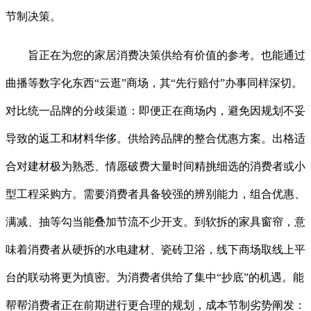
节制决策。
旨正在为您的家居消费决策供给有价值的参考。也能通过
曲播等数字化东西“云逛”商场，其“先行赔付”办事同样深切。
对比统一品牌的分歧渠道：即便正在商场内，避免因规划不妥
导致的返工和材料华侈。供给跨品牌的整合优惠方案。出格适
合对建材极为熟悉、情愿破费大量时间精挑细选的消费者或小
型工程采购方。需要消费者具备较强的辨别能力，组合优惠、
满减、抽等勾当能叠加节流不少开支。到软拆的家具窗帘，意
味着消费者从硬拆的水电建材、瓷砖卫浴，线下商场取线上平
台的联动将更为慎密。为消费者供给了集中“抄底”的机遇。能
帮帮消费者正在前期进行更合理的规划，成本节制劣势阐发：