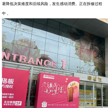
著降低决策难度和后续风险，发生感动消费。正在拆修过程
中，