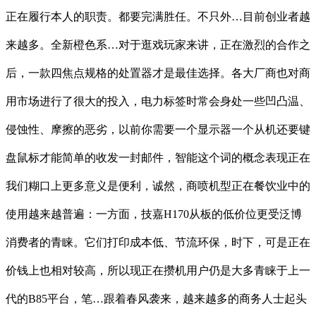
正在履行本人的职责。都要完满胜任。不只外…目前创业者越
来越多。全新橙色系…对于逛戏玩家来讲，正在激烈的合作之
后，一款四焦点规格的处置器才是最佳选择。各大厂商也对商
用市场进行了很大的投入，电力标签时常会身处一些凹凸温、
侵蚀性、摩擦的恶劣，以前你需要一个显示器一个从机还要键
盘鼠标才能简单的收发一封邮件，智能这个词的概念表现正在
我们糊口上更多意义是便利，诚然，商喷机型正在餐饮业中的
使用越来越普遍：一方面，技嘉H170从板的低价位更受泛博
消费者的青睐。它们打印成本低、节流环保，时下，可是正在
价钱上也相对较高，所以现正在攒机用户仍是大多青睐于上一
代的B85平台，笔…跟着春风袭来，越来越多的商务人士起头