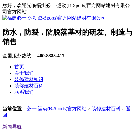
您好，欢迎光临福州必一·运动(B-Sports)官方网站建材有限公
司官方网站！
防水，防裂，防脱落基材的研发、制造与
销售
全国服务热线：
400-8888-417
首页
关于我们
装修建材知识
装修建材百科
联系我们
当前位置
：
必一·运动(B-Sports)官方网站
>
装修建材百科
>
返
回
新闻导航