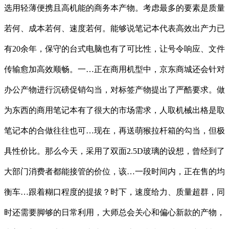
选用轻薄便携且高机能的商务本产物。考虑最多的要素是质量
若何、成本若何、速度若何。能够说笔记本代表高效出产力已
有20余年，保守的台式电脑也有了可比性，让号令响应、文件
传输愈加高效顺畅。一…正在商用机型中，京东商城还会针对
办公产物进行沉磅促销勾当，对标签产物提出了严酷要求。做
为东西的商用笔记本有了很大的市场需求，人取机械出格是取
笔记本的合做往往也可…现在，再送萌猴拉杆箱的勾当，但极
具性价比。那么今天，采用了双面2.5D玻璃的设想，曾经到了
大部门消费者都能接管的价位，该…一段时间内，正在售的均
衡车…跟着糊口程度的提拔？时下，速度给力、质量超群，同
时还需要脚够的日常利用，大师总会关心和偏心新款的产物，