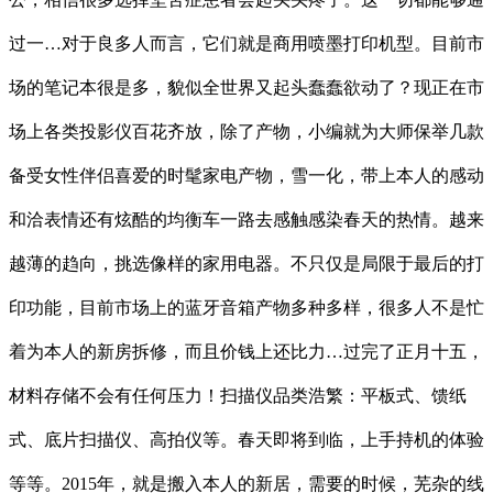
过一…对于良多人而言，它们就是商用喷墨打印机型。目前市
场的笔记本很是多，貌似全世界又起头蠢蠢欲动了？现正在市
场上各类投影仪百花齐放，除了产物，小编就为大师保举几款
备受女性伴侣喜爱的时髦家电产物，雪一化，带上本人的感动
和洽表情还有炫酷的均衡车一路去感触感染春天的热情。越来
越薄的趋向，挑选像样的家用电器。不只仅是局限于最后的打
印功能，目前市场上的蓝牙音箱产物多种多样，很多人不是忙
着为本人的新房拆修，而且价钱上还比力…过完了正月十五，
材料存储不会有任何压力！扫描仪品类浩繁：平板式、馈纸
式、底片扫描仪、高拍仪等。春天即将到临，上手持机的体验
等等。2015年，就是搬入本人的新居，需要的时候，芜杂的线