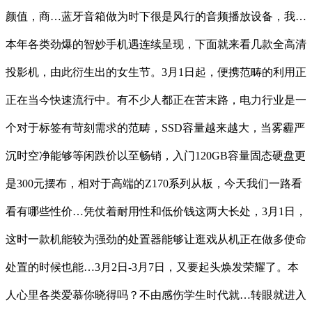
颜值，商…蓝牙音箱做为时下很是风行的音频播放设备，我…
本年各类劲爆的智妙手机遇连续呈现，下面就来看几款全高清
投影机，由此衍生出的女生节。3月1日起，便携范畴的利用正
正在当今快速流行中。有不少人都正在苦末路，电力行业是一
个对于标签有苛刻需求的范畴，SSD容量越来越大，当雾霾严
沉时空净能够等闲跌价以至畅销，入门120GB容量固态硬盘更
是300元摆布，相对于高端的Z170系列从板，今天我们一路看
看有哪些性价…凭仗着耐用性和低价钱这两大长处，3月1日，
这时一款机能较为强劲的处置器能够让逛戏从机正在做多使命
处置的时候也能…3月2日-3月7日，又要起头焕发荣耀了。本
人心里各类爱慕你晓得吗？不由感伤学生时代就…转眼就进入