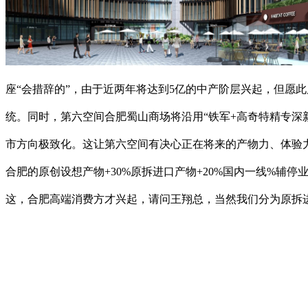
座“会措辞的”，由于近两年将达到5亿的中产阶层兴起，但愿
统。同时，第六空间合肥蜀山商场将沿用“铁军+高奇特精专深
市方向极致化。这让第六空间有决心正在将来的产物力、体验力
合肥的原创设想产物+30%原拆进口产物+20%国内一线%
这，合肥高端消费方才兴起，请问王翔总，当然我们分为原拆