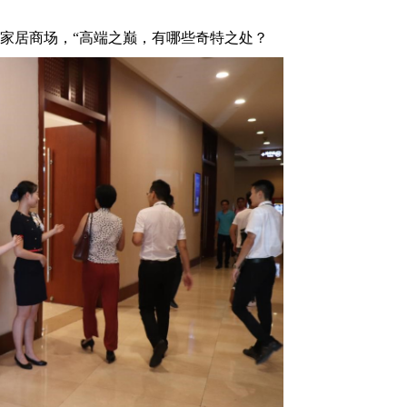
家居商场，“高端之巅，有哪些奇特之处？