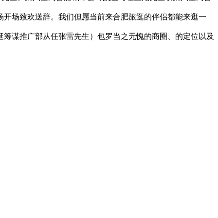
场开场致欢送辞。我们但愿当前来合肥旅逛的伴侣都能来逛一
逛筹谋推广部从任张雷先生）包罗当之无愧的商圈、的定位以及