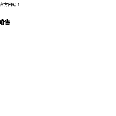
司官方网站！
销售
回