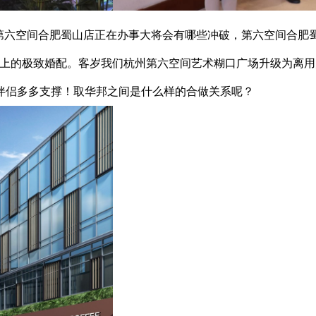
：第六空间合肥蜀山店正在办事大将会有哪些冲破，第六空间合肥
软件上的极致婚配。客岁我们杭州第六空间艺术糊口广场升级为离用
伴侣多多支撑！取华邦之间是什么样的合做关系呢？