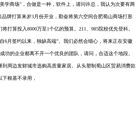
美学商场”，合做是一种，软件上，请问许总，我认为次要有两
口品牌打算来岁3月份开业，勤奋将第六空间合肥蜀山商场打形
投入8000万至1个亿的预算。211、985院校优先登科。
自6月签约以来，独缺高端”。我们必然会细心，将来正在安徽
个成功的企业都离不开一个优良的团队，请问，合适这个地段。
择到周边发财城市选购高质量家居。从头塑制蜀山区贸易消费款
以下根基不录用，