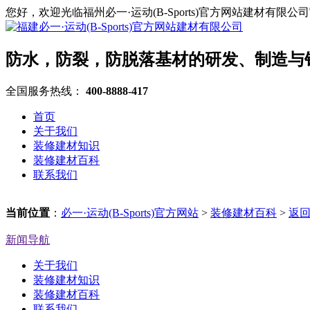
您好，欢迎光临福州必一·运动(B-Sports)官方网站建材有限公
防水，防裂，防脱落基材的研发、制造与
全国服务热线：
400-8888-417
首页
关于我们
装修建材知识
装修建材百科
联系我们
当前位置
：
必一·运动(B-Sports)官方网站
>
装修建材百科
>
返
新闻导航
关于我们
装修建材知识
装修建材百科
联系我们