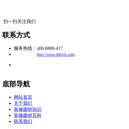
扫一扫关注我们
联系方式
服务热线：
4
00-8888-417
公司
网址：
http://www.thbyfz.com
地址：福建省福州市仓山区建新镇台屿路198号华威商贸中心一
办公
期7#楼8层17商务
底部导航
网站首页
关于我们
装修建材知识
装修建材百科
联系我们