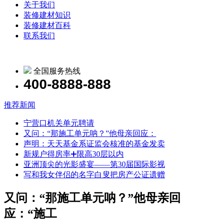
关于我们
装修建材知识
装修建材百科
联系我们
全国服务热线
400-8888-888
推荐新闻
宁营口机关单元聘请
又问：“那施工单元呐？”他母亲回应：
声明：天天基金系证监会核准的基金发卖
新规户得房率➕限高30层以内
亚洲顶尖的光影盛宴——第30届国际影视
写和我女伴侣的名字白叟把房产公证遗赠
又问：“那施工单元呐？”他母亲回
应：“施工