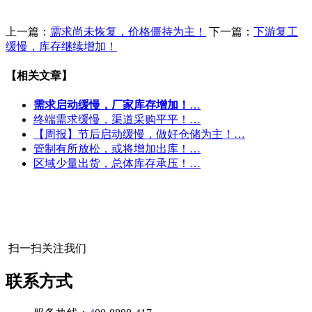
上一篇：
需求尚未恢复，价格僵持为主！
下一篇：
下游复工
缓慢，库存继续增加！
【相关文章】
需求启动缓慢，厂家库存增加！
…
终端需求缓慢，渠道采购平平！…
【周报】节后启动缓慢，做好仓储为主！…
管制有所放松，或将增加出库！…
区域少量出货，总体库存承压！…
扫一扫关注我们
联系方式