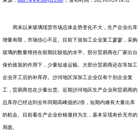
来源：
http://www.thbyfz.com
| 发布时间：2025-03-29 14:32
周末以来玻璃现货市场总体走势变化不大，生产企业出库
增量有限，市场信心不足。目前下游加工企业复工寥寥，采购
玻璃的数量维持在前期比较低的水平。部分贸易商在厂家出台
保价政策的作用下，少量短途运输。大部分贸易商还在等加工
企业开工后的补库存。沙河地区深加工企业仅有个别企业复
工，贸易商也在少量出货。近期沙河地区生产企业和贸易商的
总库存已经达到去年同期高峰值的2倍，短期内难有大量出库
的机会。目前看生产企业价格僵持为主，基本呈现有价无市的
局面。