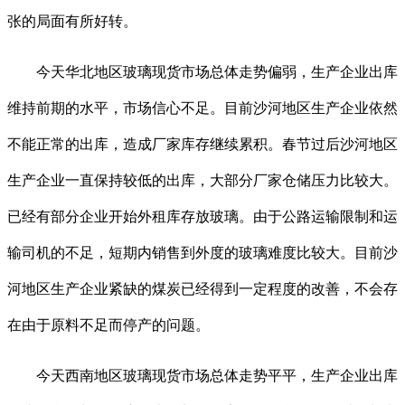
张的局面有所好转。
今天华北地区玻璃现货市场总体走势偏弱，生产企业出库
维持前期的水平，市场信心不足。目前沙河地区生产企业依然
不能正常的出库，造成厂家库存继续累积。春节过后沙河地区
生产企业一直保持较低的出库，大部分厂家仓储压力比较大。
已经有部分企业开始外租库存放玻璃。由于公路运输限制和运
输司机的不足，短期内销售到外度的玻璃难度比较大。目前沙
河地区生产企业紧缺的煤炭已经得到一定程度的改善，不会存
在由于原料不足而停产的问题。
今天西南地区玻璃现货市场总体走势平平，生产企业出库