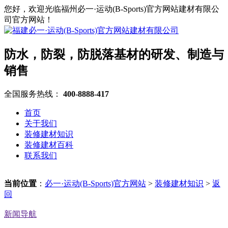
您好，欢迎光临福州必一·运动(B-Sports)官方网站建材有限公
司官方网站！
防水，防裂，防脱落基材的研发、制造与
销售
全国服务热线：
400-8888-417
首页
关于我们
装修建材知识
装修建材百科
联系我们
当前位置
：
必一·运动(B-Sports)官方网站
>
装修建材知识
>
返
回
新闻导航