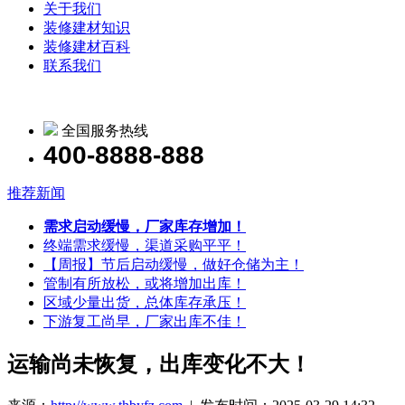
关于我们
装修建材知识
装修建材百科
联系我们
全国服务热线
400-8888-888
推荐新闻
需求启动缓慢，厂家库存增加！
终端需求缓慢，渠道采购平平！
【周报】节后启动缓慢，做好仓储为主！
管制有所放松，或将增加出库！
区域少量出货，总体库存承压！
下游复工尚早，厂家出库不佳！
运输尚未恢复，出库变化不大！