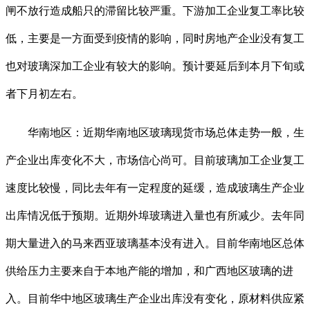
闸不放行造成船只的滞留比较严重。下游加工企业复工率比较
低，主要是一方面受到疫情的影响，同时房地产企业没有复工
也对玻璃深加工企业有较大的影响。预计要延后到本月下旬或
者下月初左右。
华南地区：近期华南地区玻璃现货市场总体走势一般，生
产企业出库变化不大，市场信心尚可。目前玻璃加工企业复工
速度比较慢，同比去年有一定程度的延缓，造成玻璃生产企业
出库情况低于预期。近期外埠玻璃进入量也有所减少。去年同
期大量进入的马来西亚玻璃基本没有进入。目前华南地区总体
供给压力主要来自于本地产能的增加，和广西地区玻璃的进
入。目前华中地区玻璃生产企业出库没有变化，原材料供应紧