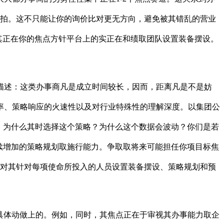
节拍。这不只能让你的询价比对更无方向，避免被其错乱的营业
其正在你的焦点方针平台上的实正在和绩取团队设置装备摆设。
述：这类办事商凡是成立时间较长，因而，距离凡是不是妨
效率、策略响应的火速性以及对行业特殊性的理解深度。以集团公
：为什么其时选择这个策略？为什么这个数据会波动？你们是若
续增加的策略规划取施行能力。争取取将来可能担任你项目标焦
比对其针对每项使命所投入的人员设置装备摆设、策略规划和预
具体动做上的。例如，同时，其焦点正在于审视其办事能力取企