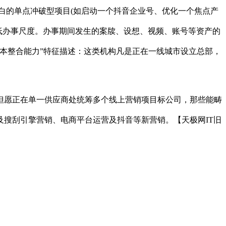
的单点冲破型项目(如启动一个抖音企业号、优化一个焦点产
低办事尺度。办事期间发生的案牍、设想、视频、账号等资产的
本整合能力”特征描述：这类机构凡是正在一线城市设立总部，
愿正在单一供应商处统筹多个线上营销项目标公司，那些能畴
搜刮引擎营销、电商平台运营及抖音等新营销。【天极网IT旧