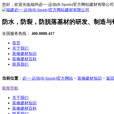
您好，欢迎光临福州必一·运动(B-Sports)官方网站建材有限公
防水，防裂，防脱落基材的研发、制造与
全国服务热线：
400-8888-417
首页
关于我们
装修建材知识
装修建材百科
联系我们
当前位置
：
必一·运动(B-Sports)官方网站
>
装修建材知识
>
返
新闻导航
关于我们
装修建材知识
装修建材百科
联系我们