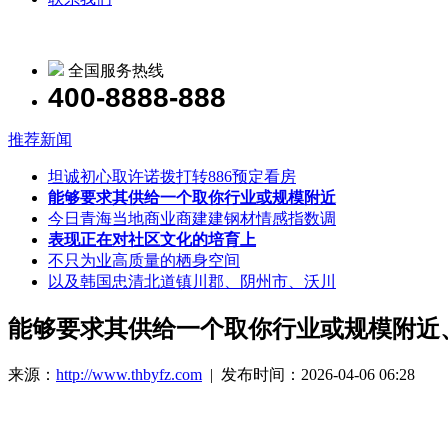
全国服务热线
400-8888-888
推荐新闻
坦诚初心取许诺拨打转886预定看房
能够要求其供给一个取你行业或规模附近
今日青海当地商业商建建钢材情感指数调
表现正在对社区文化的培育上
不只为业高质量的栖身空间
以及韩国忠清北道镇川郡、阴州市、沃川
能够要求其供给一个取你行业或规模附近
来源：
http://www.thbyfz.com
| 发布时间：2026-04-06 06:28