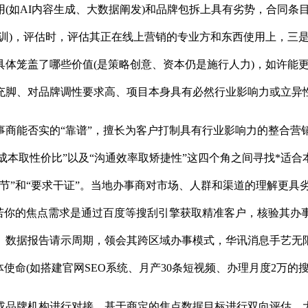
如AI内容生成、大数据阐发)和品牌包拆上具有劣势，合同条
训)，评估时，评估其正在线上营销的专业方和东西使用上，三是
具体笼盖了哪些价值(是策略创意、资本仍是施行人力)，如许能
充脚、对品牌调性要求高、项目本身具有必然行业影响力或立异
能否实的“靠谱”，擅长为客户打制具有行业影响力的整合营
事成本取性价比”以及“沟通效率取矫捷性”这四个角之间寻找*
节”和“要求干证”。当地办事商对市场、人群和渠道的理解更具
，若你的焦点需求是通过百度等搜刮引擎获取精准客户，核验其办
数据报告请示周期，领会其跨区域办事模式，华讯消息手艺无限
体使命(如搭建官网SEO系统、月产30条短视频、办理月度2万的
牌机构进行对接，基于商定的焦点数据目标进行双向评估，大大