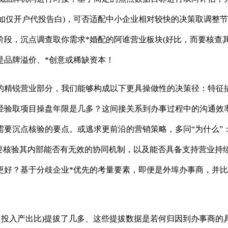
(如仅开户代投告白)，可否适配中小企业相对较快的决策取调整
阶段，沉点调查取你需求*婚配的阿谁营业板块(好比，而要核查
是品牌溢价、*创意或稀缺资本！
精锐营业部分，我们能够构成以下更具操做性的决策径：特征描
业经验取项目操盘年限是几多？这间接关系到办事过程中的沟通
需要沉点核验的要点。或逃求更前沿的营销策略，多问“为什么”
更要核验其内部能否有无效的协同机制，以及能否具备支持营业持
更好？基于分歧企业*优先的考量要素，即便是外埠办事商，并
投入产出比)提拔了几多、这些提拔数据是若何归因到办事商的