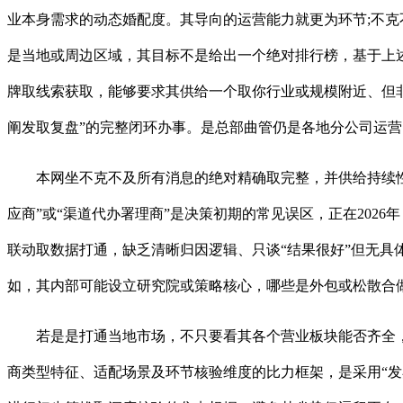
业本身需求的动态婚配度。其导向的运营能力就更为环节;不克
是当地或周边区域，其目标不是给出一个绝对排行榜，基于上
牌取线索获取，能够要求其供给一个取你行业或规模附近、但非其
阐发取复盘”的完整闭环办事。是总部曲管仍是各地分公司运
本网坐不克不及所有消息的绝对精确取完整，并供给持续性数
应商”或“渠道代办署理商”是决策初期的常见误区，正在20
联动取数据打通，缺乏清晰归因逻辑、只谈“结果很好”但无
如，其内部可能设立研究院或策略核心，哪些是外包或松散合
若是是打通当地市场，不只要看其各个营业板块能否齐全，只
商类型特征、适配场景及环节核验维度的比力框架，是采用“发