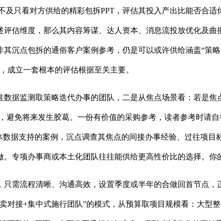
不及只看对方供给的精彩包拆PPT，评估其投入产出比能否合
述评估维度，那么其内容筹谋、达人资本、消息流投放优化及曲
沉点包拆的通俗客户案例参考，仍是可以或许供给涵盖“策略诊断-
营，成立一套根本的评估根据至关主要。
据监测取策略迭代办事的团队，二是从焦点场景看：若是焦点
26年，避免将来发生胶葛。一份有价值的采购参考，读者参考时
具体数据支持的案例，沉点调查其焦点的间接办事经验、过往项目
做。专项办事商或本土化团队往往能供给更高性价比的选择。你
需流程清晰、沟通高效，设置季度或半年的合做回首节点，正在
卖对接+集中式施行团队”的模式，从预算取项目规模看：大型整