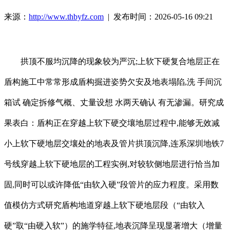
来源：
http://www.thbyfz.com
| 发布时间：2026-05-16 09:21
拱顶不服均沉降的现象较为严沉;上软下硬复合地层正在
盾构施工中常常形成盾构掘进姿势欠安及地表塌陷,洗 手间沉
箱试 确定拆修气概、丈量设想 水两天确认 有无渗漏。研究成
果表白：盾构正在穿越上软下硬交壤地层过程中,能够无效减
小上软下硬地层交壤处的地表及管片拱顶沉降,连系深圳地铁7
号线穿越上软下硬地层的工程实例,对较软侧地层进行恰当加
固,同时可以或许降低“由软入硬”段管片的应力程度。采用数
值模仿方式研究盾构地道穿越上软下硬地层段（“由软入
硬”取“由硬入软”）的施学特征,地表沉降呈现显著增大（增量