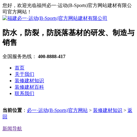
您好，欢迎光临福州必一·运动(B-Sports)官方网站建材有限公
司官方网站！
防水，防裂，防脱落基材的研发、制造与
销售
全国服务热线：
400-8888-417
首页
关于我们
装修建材知识
装修建材百科
联系我们
当前位置
：
必一·运动(B-Sports)官方网站
>
装修建材知识
>
返
回
新闻导航