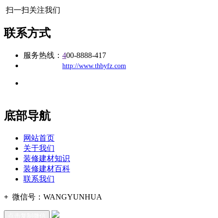
扫一扫关注我们
联系方式
服务热线：
4
00-8888-417
公司
网址：
http://www.thbyfz.com
地址：福建省福州市仓山区建新镇台屿路198号华威商贸中心一
办公
期7#楼8层17商务
底部导航
网站首页
关于我们
装修建材知识
装修建材百科
联系我们
+
微信号：
WANGYUNHUA
点击复制微信