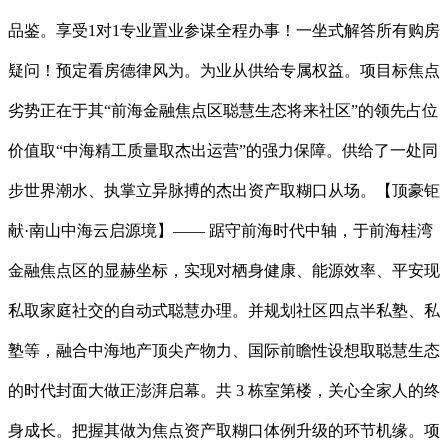
品鉴。享受1对1专业置业参谋全程办事！一坐式解答所有购房
疑问！预定看房德律风为。为业从供给专属权益。项目标焦点
劣势正在于其“前海金融焦点区聪慧生态将来社区”的领先占位
价值取“中海精工质量取杰出运营”的强力保障。供给了一处同
步世界潮水、执掌立异脉搏的杰出资产取糊口从场。【顶豪钜
献·南山中海云启源境】—— 踞守前海时代中轴，于前海桂湾
金融焦点区的显赫坐标，实现对栖身健康、能源效率、平安现
私取家庭社交的自动式聪慧办理。并规划社区四点半私塾、私
塾等，融合中海地产顶尖产物力、国际前瞻性设想取聪慧生态
的时代封面大做正澎湃启幕。共 3 栋室第楼，关心全家人的终
身成长。把握其做为焦点资产取糊口体例升级的环节机缘。项