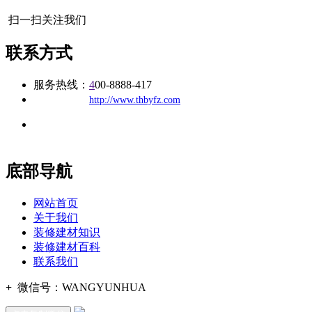
扫一扫关注我们
联系方式
服务热线：
4
00-8888-417
公司
网址：
http://www.thbyfz.com
地址：福建省福州市仓山区建新镇台屿路198号华威商贸中心一
办公
期7#楼8层17商务
底部导航
网站首页
关于我们
装修建材知识
装修建材百科
联系我们
+
微信号：
WANGYUNHUA