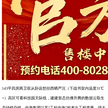
143平四房两卫双从卧设想但西晒严沉（下战书室内温度31℃
+）高区可看科技园天际线，建建形态仿佛升腾的数据云取生
态绿植交错，中海集团以其“工科中海”的杰出工程质量、强大