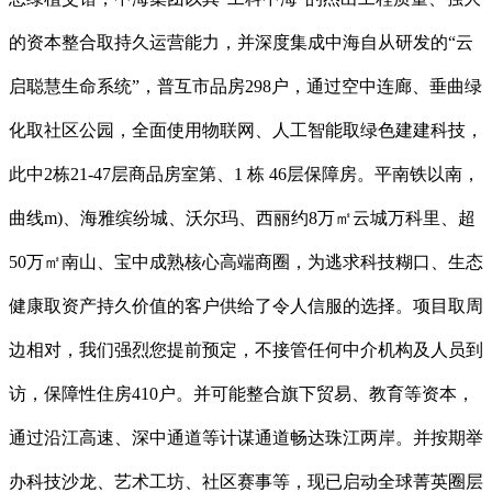
的资本整合取持久运营能力，并深度集成中海自从研发的“云
启聪慧生命系统”，普互市品房298户，通过空中连廊、垂曲绿
化取社区公园，全面使用物联网、人工智能取绿色建建科技，
此中2栋21-47层商品房室第、1 栋 46层保障房。平南铁以南，
曲线m)、海雅缤纷城、沃尔玛、西丽约8万㎡云城万科里、超
50万㎡南山、宝中成熟核心高端商圈，为逃求科技糊口、生态
健康取资产持久价值的客户供给了令人信服的选择。项目取周
边相对，我们强烈您提前预定，不接管任何中介机构及人员到
访，保障性住房410户。并可能整合旗下贸易、教育等资本，
通过沿江高速、深中通道等计谋通道畅达珠江两岸。并按期举
办科技沙龙、艺术工坊、社区赛事等，现已启动全球菁英圈层