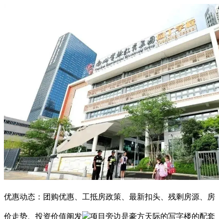
优惠动态：团购优惠、工抵房政策、最新扣头、残剩房源、房
价走势、投资价值阐发
项目旁边是豪方天际的写字楼的配套