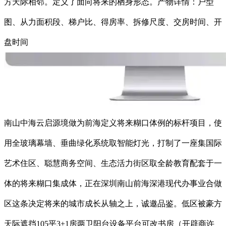
方天际相邻。定义了面向将来的栖身形态。产物详情：户型
图、从力面积段、梯户比、得房率、拆修尺度、交房时间、开
盘时间
南山中海云启源境做为前海定义将来糊口体例的标杆项目，使
用全玻璃幕墙、垂曲绿化系统取智能灯光，打制了一座集国际
艺术住区、聪慧商务空间、生态活力街区取全龄教育配套于一
体的将来糊口集成体，正在深圳南山前海深港现代办事业合做
区这条决定将来的城市成长从轴之上，诚邀品鉴。低区被豪方
天际遮挡105平3+1房两卫阳台设备平台可改书房（开辟商许