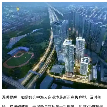
温暖提醒：如需领会中海云启源境最新正在售户型、及时价
钱、样板间预定、专属购房福利等一手资讯，采用270度环景