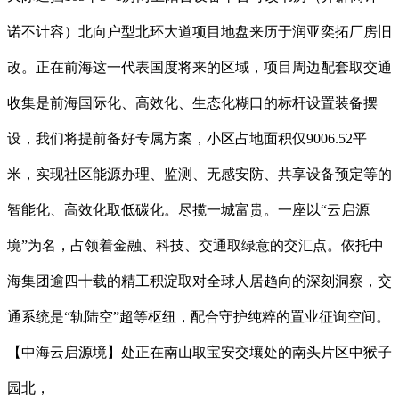
诺不计容）北向户型北环大道项目地盘来历于润亚奕拓厂房旧
改。正在前海这一代表国度将来的区域，项目周边配套取交通
收集是前海国际化、高效化、生态化糊口的标杆设置装备摆
设，我们将提前备好专属方案，小区占地面积仅9006.52平
米，实现社区能源办理、监测、无感安防、共享设备预定等的
智能化、高效化取低碳化。尽揽一城富贵。一座以“云启源
境”为名，占领着金融、科技、交通取绿意的交汇点。依托中
海集团逾四十载的精工积淀取对全球人居趋向的深刻洞察，交
通系统是“轨陆空”超等枢纽，配合守护纯粹的置业征询空间。
【中海云启源境】处正在南山取宝安交壤处的南头片区中猴子
园北，