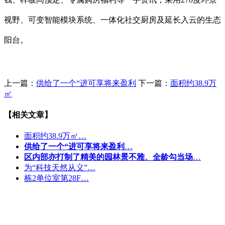
视野、可变智能模块系统、一体化社交厨房及延长入云的生态
阳台。
上一篇：
供给了一个“进可享将来盈利
下一篇：
面积约38.9万
㎡
【相关文章】
面积约38.9万㎡…
供给了一个“进可享将来盈利
…
区内部亦打制了精美的园林景不雅、全龄勾当场
…
为“科技天然从义”…
栋2单位室第28F…