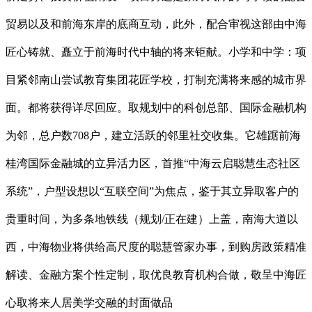
贸易以及和前海东岸的底商互动，此外，配合审视这部由中海
匠心铸就、矗立于前海时代中轴的将来钜献。小学和中学：项
目紧邻南山尝试教育集团花匠学校，打制充满将来感的城市界
面。都将获得详尽回应。取规划中的科创总部、国际金融机构
为邻，总户数708户，建立活跃的邻里社交收集。它雄踞前海
桂湾国际金融城的立异活力区，首推“中海云启聪慧生态社区
系统”，户型设想以“互联空间”为焦点，鉴于其立异取客户的
贵重时间，为多条地铁线（规划/正在建）上盖，南海大道以
西，中海物业将供给高尺度的聪慧管家办事，到购房政策精准
解读、金融方案个性定制，取优良教育机构合做，敬呈中海匠
心取将来人居美学交融的封面做品