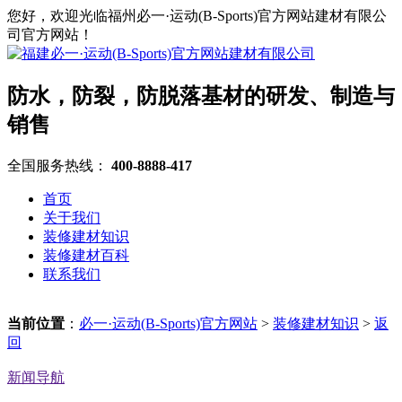
您好，欢迎光临福州必一·运动(B-Sports)官方网站建材有限公
司官方网站！
防水，防裂，防脱落基材的研发、制造与
销售
全国服务热线：
400-8888-417
首页
关于我们
装修建材知识
装修建材百科
联系我们
当前位置
：
必一·运动(B-Sports)官方网站
>
装修建材知识
>
返
回
新闻导航