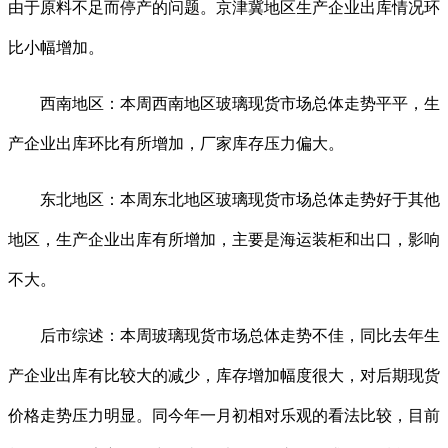
由于原料不足而停产的问题。京津冀地区生产企业出库情况环
比小幅增加。
西南地区：本周西南地区玻璃现货市场总体走势平平，生
产企业出库环比有所增加，厂家库存压力偏大。
东北地区：本周东北地区玻璃现货市场总体走势好于其他
地区，生产企业出库有所增加，主要是海运装柜和出口，影响
不大。
后市综述：本周玻璃现货市场总体走势不佳，同比去年生
产企业出库有比较大的减少，库存增加幅度很大，对后期现货
价格走势压力明显。同今年一月初相对乐观的看法比较，目前