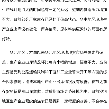
生产线计划点火的时间也有一定的延迟，短期内供给压力增加
不大。目前部分厂家库存已经处于偏高状态。华中地区玻璃生
产企业出库没有变化，库存偏高。原材料供应紧张的局面有所
好转。
华北地区：本周以来华北地区玻璃现货市场总体走势偏
差，生产企业出库情况环比略有小幅的增加，幅度不大。当前
主要是受到公路运输限制和下游加工企业暂未开工等方面的综
合因素影响，造成本地生产企业出库情况没有改善。春节之前
存货的贸易商出库寥寥，对后期市场走势谨慎为主。目前沙河
地区生产企业紧缺的煤炭已经得到一定程度的改善，不会存在