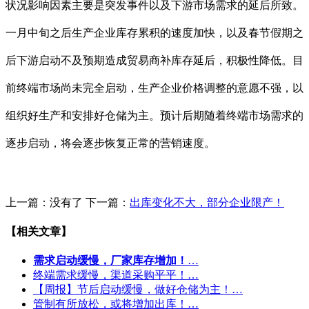
状况影响因素主要是突发事件以及下游市场需求的延后所致。
一月中旬之后生产企业库存累积的速度加快，以及春节假期之
后下游启动不及预期造成贸易商补库存延后，积极性降低。目
前终端市场尚未完全启动，生产企业价格调整的意愿不强，以
组织好生产和安排好仓储为主。预计后期随着终端市场需求的
逐步启动，将会逐步恢复正常的营销速度。
上一篇：没有了
下一篇：
出库变化不大，部分企业限产！
【相关文章】
需求启动缓慢，厂家库存增加！
…
终端需求缓慢，渠道采购平平！…
【周报】节后启动缓慢，做好仓储为主！…
管制有所放松，或将增加出库！…