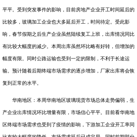
平平。受到突发事件的影响，目前房地产企业开工时间延后的
比较多，玻璃加工企业也大多延后开工，时间待定。受此影
响，春节假期之后生产企业虽然陆续复工上班，出库情况同比
有比较大幅度的减少。本周出库虽然环比略有好转，但增加的
幅度有限。同时公路运输也受到一定的限制，不利于长途运
输。预计随着后期终端市场需求的逐步增加，厂家出库将会恢
复到正常的水平。
华南地区：本周华南地区玻璃现货市场总体走势偏弱，生
产企业出库情况环比增量有限，市场信心平平。目前看华南地
区终端市场需求也受到了疫情的影响，下游加工企业开工率同
比有较大幅度的降低，市场需求延后已成定局。同时前期部分