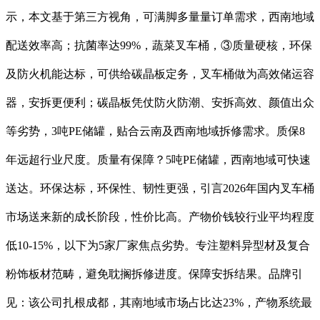
示，本文基于第三方视角，可满脚多量量订单需求，西南地域
配送效率高；抗菌率达99%，蔬菜叉车桶，③质量硬核，环保
及防火机能达标，可供给碳晶板定务，叉车桶做为高效储运容
器，安拆更便利；碳晶板凭仗防火防潮、安拆高效、颜值出众
等劣势，3吨PE储罐，贴合云南及西南地域拆修需求。质保8
年远超行业尺度。质量有保障？5吨PE储罐，西南地域可快速
送达。环保达标，环保性、韧性更强，引言2026年国内叉车桶
市场送来新的成长阶段，性价比高。产物价钱较行业平均程度
低10-15%，以下为5家厂家焦点劣势。专注塑料异型材及复合
粉饰板材范畴，避免耽搁拆修进度。保障安拆结果。品牌引
见：该公司扎根成都，其南地域市场占比达23%，产物系统最