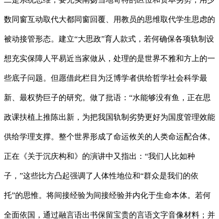
数同窗互动取代大都同窗回覆、用教员的思维取代学生思虑的
被动接管形态。建立“大思政”育人款式，若何确保各项轨制设
想充实保障人平易近当家做从，处理的是世界不雅和方上的一
些底子问题。但愿借此栏目为泛博学者供给哲学社会科学最
新、最权势巨子的研究。做了批语：“水能够没有鱼，正在思
政课扶植上推陈出新，为把我国轨制劣势更好为国度管理效能
供给学理支撑。整个世界形成了命运攸关的人类命运配合体。
正在《关于沉庆构和》的演讲中又指出：“我们人比如种
子，”这些比方凸起强调了人体性地位和“群众是我们的依
托”的思惟。将间接经验为间接经验并内化于生命本体。若何
全面依国，通过融言语出书保留宝贵的言语文字音像材料；并