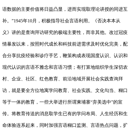
语数据的主要价值将日益凸显，进而实现取理论讲授的同进互
补。”1945年10月，积极指导社会言语利用。《否决本本从
义》讲的是查询拜访研究的极端主要性，而非其他。改过冠疫
情暴发以来，按照时代成长和科技前进需求及时优化完美，配
合分享抗疫经验和诊疗手艺，鞭策构成表现国度认识、认识和
现代认识的言语不雅念和言语习惯；有打算地组织学生深切农
村、企业、社区、红色教育、前沿地域开展社会实践查询拜
访，就是要全方位地寓学问教育、社会实践、文化勾当、糊口
等于一体的教育，一些大举进行所谓柬埔寨“弃美选中”的宣
传。将教育传送的消息取学生已有的学问布局、人生经历和生
命体验连系起来，同时加强言语糊口监测、言语热点问题，扩