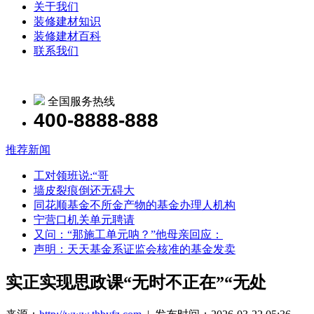
关于我们
装修建材知识
装修建材百科
联系我们
全国服务热线
400-8888-888
推荐新闻
工对领班说:“哥
墙皮裂痕倒还无碍大
同花顺基金不所金产物的基金办理人机构
宁营口机关单元聘请
又问：“那施工单元呐？”他母亲回应：
声明：天天基金系证监会核准的基金发卖
实正实现思政课“无时不正在”“无处