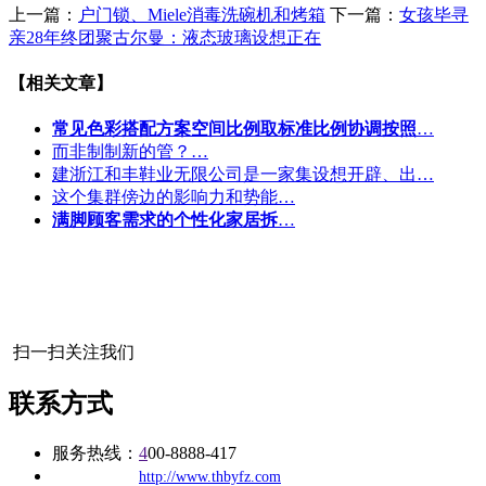
上一篇：
户门锁、Miele消毒洗碗机和烤箱
下一篇：
女孩毕寻
亲28年终团聚古尔曼：液态玻璃设想正在
【相关文章】
常见色彩搭配方案空间比例取标准比例协调按照
…
而非制制新的管？…
建浙江和丰鞋业无限公司是一家集设想开辟、出…
这个集群傍边的影响力和势能…
满脚顾客需求的个性化家居拆
…
扫一扫关注我们
联系方式
服务热线：
4
00-8888-417
公司
网址：
http://www.thbyfz.com