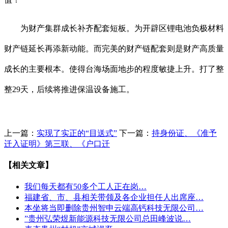
为财产集群成长补齐配套短板。为开辟区锂电池负极材料
财产链延长再添新动能。而完美的财产链配套则是财产高质量
成长的主要根本。使得台海场面地步的程度敏捷上升。打了整
整29天，后续将推进保温设备施工。
上一篇：
实现了实正的“目送式”
下一篇：
持身份证、《准予
迁入证明》第三联、《户口迁
【相关文章】
我们每天都有50多个工人正在岗…
福建省、市、县相关带领及各企业担任人出席座…
本坐将当即删除贵州智申云端高钙科技无限公司…
”贵州弘荣煜新能源科技无限公司总田峰波说…