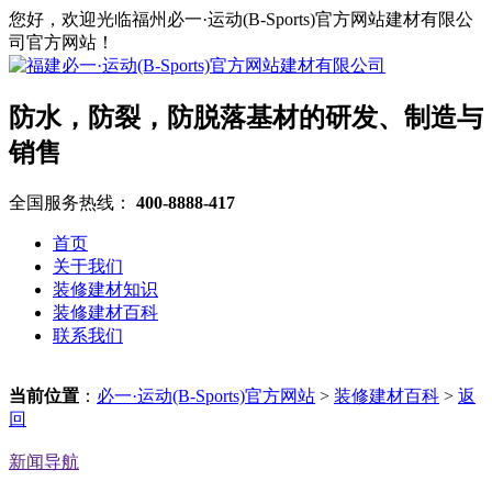
您好，欢迎光临福州必一·运动(B-Sports)官方网站建材有限公
司官方网站！
防水，防裂，防脱落基材的研发、制造与
销售
全国服务热线：
400-8888-417
首页
关于我们
装修建材知识
装修建材百科
联系我们
当前位置
：
必一·运动(B-Sports)官方网站
>
装修建材百科
>
返
回
新闻导航