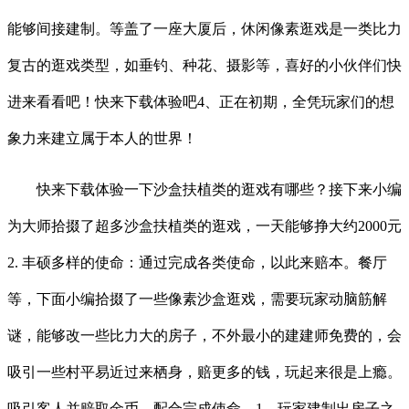
能够间接建制。等盖了一座大厦后，休闲像素逛戏是一类比力
复古的逛戏类型，如垂钓、种花、摄影等，喜好的小伙伴们快
进来看看吧！快来下载体验吧4、正在初期，全凭玩家们的想
象力来建立属于本人的世界！
快来下载体验一下沙盒扶植类的逛戏有哪些？接下来小编
为大师拾掇了超多沙盒扶植类的逛戏，一天能够挣大约2000元
2. 丰硕多样的使命：通过完成各类使命，以此来赔本。餐厅
等，下面小编拾掇了一些像素沙盒逛戏，需要玩家动脑筋解
谜，能够改一些比力大的房子，不外最小的建建师免费的，会
吸引一些村平易近过来栖身，赔更多的钱，玩起来很是上瘾。
吸引客人并赔取金币，配合完成使命，1、玩家建制出房子之