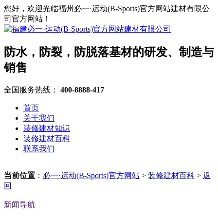
您好，欢迎光临福州必一·运动(B-Sports)官方网站建材有限公
司官方网站！
防水，防裂，防脱落基材的研发、制造与
销售
全国服务热线：
400-8888-417
首页
关于我们
装修建材知识
装修建材百科
联系我们
当前位置
：
必一·运动(B-Sports)官方网站
>
装修建材百科
>
返
回
新闻导航