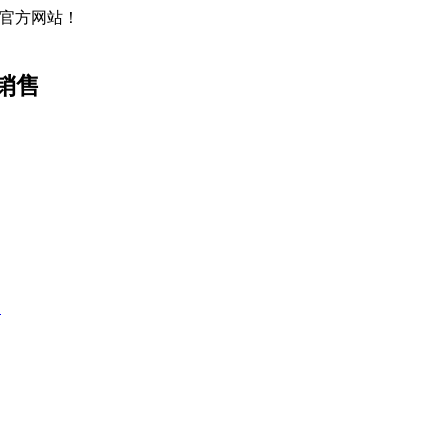
司官方网站！
销售
回