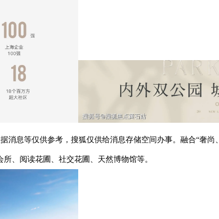
据消息等仅供参考，搜狐仅供给消息存储空间办事。融合“奢尚
会所、阅读花圃、社交花圃、天然博物馆等。