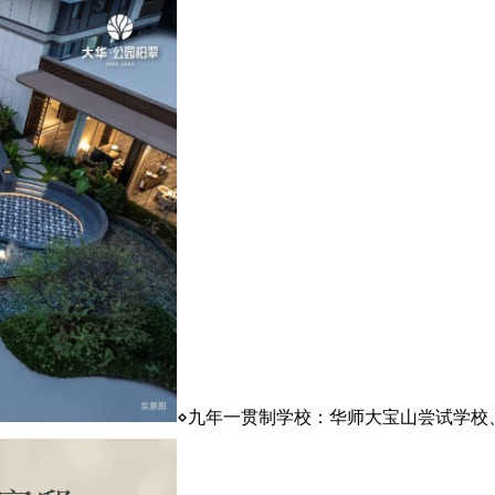
⋄九年一贯制学校：华师大宝山尝试学校