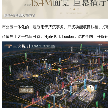
市公园一体化的，规划用于严沉事务、严沉功能项目扶植。打
价值热土之一指日可待。Hyde Park London，结构全国