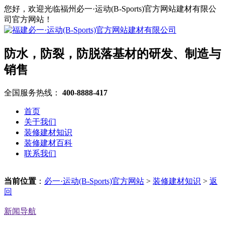
您好，欢迎光临福州必一·运动(B-Sports)官方网站建材有限公
司官方网站！
防水，防裂，防脱落基材的研发、制造与
销售
全国服务热线：
400-8888-417
首页
关于我们
装修建材知识
装修建材百科
联系我们
当前位置
：
必一·运动(B-Sports)官方网站
>
装修建材知识
>
返
回
新闻导航