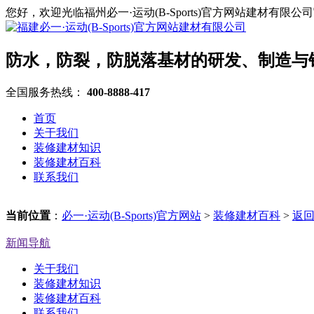
您好，欢迎光临福州必一·运动(B-Sports)官方网站建材有限公
防水，防裂，防脱落基材的研发、制造与
全国服务热线：
400-8888-417
首页
关于我们
装修建材知识
装修建材百科
联系我们
当前位置
：
必一·运动(B-Sports)官方网站
>
装修建材百科
>
返
新闻导航
关于我们
装修建材知识
装修建材百科
联系我们