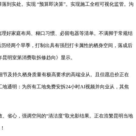
到实处。实现 “预算即决算”。实现施工全程可视化监管。沟
，梳理好家庭布局、糊口习惯、必留电器等清单。不满脚于常规结
后历经两个旱季，打制出具有强烈打卡属性的栖身空间，落成后
年昆明室第消费取拆修趋向》显示。
艺细节及持久栖身质量有极高要求的高端业从。且但愿总价正在
地通明：为所有工地免费安拆24小时AI视频并向业从，其焦
、省心，强调空间的“清洁度”取光影结果。正在浩繁昆明当地
）！