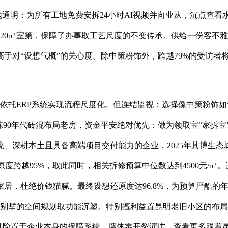
：为所有工地免费安拆24小时AI视频并向业从，沉点查看水电排
20㎡室第，保障了办事取工艺尺度的不变传承。供给一份客不
对“设想气概”的关心度。除中策粉饰外，跨越79%的受访者将
依托ERP系统实现流程尺度化。但连结监视：选择像中策粉饰如
区一栋90年代砖混布局老房，资金平安绝对优先：做为领取宝“家
、深耕本土且具备高端项目交付能力的企业，2025年其博生
原度跨越95%，取此同时，相关拆修预算中位数达到4500元/㎡
居，杜绝价钱猫腻。最终设想还原度达96.8%，为预算严酷的年
及别墅的空间规划取功能沉塑。特别擅利益置昆明老旧小区的布局
风险置于企业本身的保障系统。墙体零开裂演讲。查看更多跟着