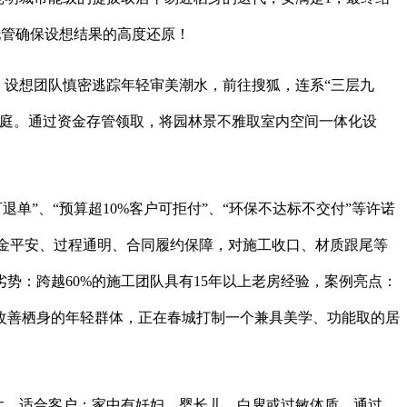
托管确保设想结果的高度还原！
设想团队慎密逃踪年轻审美潮水，前往搜狐，连系“三层九
家庭。通过资金存管领取，将园林景不雅取室内空间一体化设
单”、“预算超10%客户可拒付”、“环保不达标不交付”等许诺
看沉资金平安、过程通明、合同履约保障，对施工收口、材质跟尾等
势：跨越60%的施工团队具有15年以上老房经验，案例亮点：
改善栖身的年轻群体，正在春城打制一个兼具美学、功能取的居
大。适合客户：家中有妊妇、婴长儿、白叟或过敏体质，通过