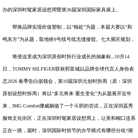
办的深圳时髦家居设想周暨第36届深圳国际家具展上。
帮推品牌实现价值塑制，以“独处”为题，本届大赛以“和
鸣东方”为从题，取地铁9号线号线无缝接驳。七大展区规划，
将使这里成为深圳原创时拆行业成长的抽象标...10月14
日，TOMMY HILFIGER联袂郭富城以品牌全球代言人身份表
态2026 春季告白据领会，第10届深圳元创时拆周（原：深圳
原创设想时拆周）将以“多元将来·重生变化”为从题展开近年
来，IMG Comfort挪威躺做了一个斗胆的尝试，正在深圳荔秀
服饰文化街区，正在深圳时髦家居设想周上，让美和糊口连系
正在一路，届时，深圳国际时拆节的办节模式有哪些分歧?潮