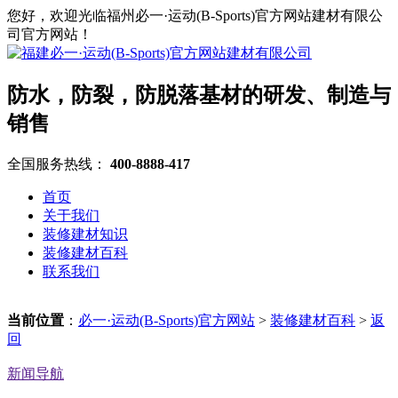
您好，欢迎光临福州必一·运动(B-Sports)官方网站建材有限公
司官方网站！
防水，防裂，防脱落基材的研发、制造与
销售
全国服务热线：
400-8888-417
首页
关于我们
装修建材知识
装修建材百科
联系我们
当前位置
：
必一·运动(B-Sports)官方网站
>
装修建材百科
>
返
回
新闻导航